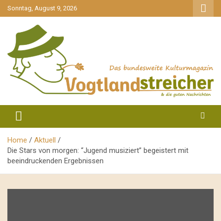
gehe
Sonntag, August 9, 2026
zum
Inhalt
aktuell & mittendrin
Vogtlandstreicher
Home
Aktuell
Die Stars von morgen: “Jugend musiziert” begeistert mit
beeindruckenden Ergebnissen