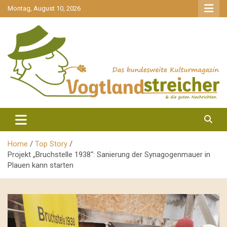
gehe
Montag, August 10, 2026
zum
Inhalt
aktuell & mittendrin
Vogtlandstreicher
Home
Top Story
Projekt „Bruchstelle 1938“: Sanierung der Synagogenmauer in
Plauen kann starten