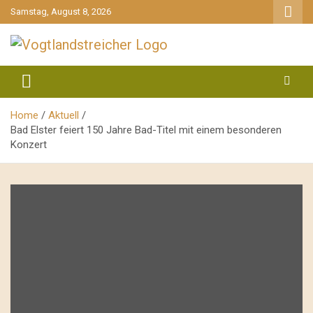
gehe
Samstag, August 8, 2026
zum
Inhalt
aktuell & mittendrin
Vogtlandstreicher
Home
Aktuell
Bad Elster feiert 150 Jahre Bad-Titel mit einem besonderen
Konzert