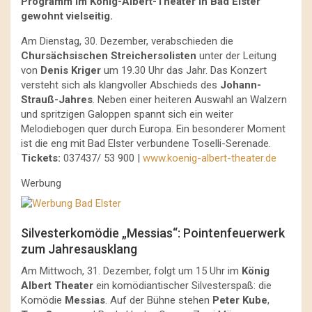
Programm im König-Albert-Theater in Bad Elster
gewohnt vielseitig.
Am Dienstag, 30. Dezember, verabschieden die
Chursächsischen Streichersolisten
unter der Leitung
von
Denis Kriger
um 19.30 Uhr das Jahr. Das Konzert
versteht sich als klangvoller Abschieds des
Johann-
Strauß-Jahres
. Neben einer heiteren Auswahl an Walzern
und spritzigen Galoppen spannt sich ein weiter
Melodiebogen quer durch Europa. Ein besonderer Moment
ist die eng mit Bad Elster verbundene Toselli-Serenade.
Tickets:
037437/ 53 900 |
www.koenig-albert-theater.de
Werbung
Silvesterkomödie „Messias“: Pointenfeuerwerk
zum Jahresausklang
Am Mittwoch, 31. Dezember, folgt um 15 Uhr im
König
Albert Theater
ein komödiantischer Silvesterspaß: die
Komödie
Messias
. Auf der Bühne stehen
Peter Kube
,