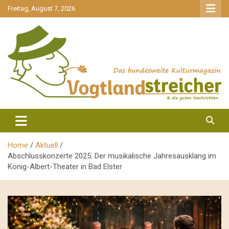
gehe
Freitag, August 7, 2026
zum
Inhalt
aktuell & mittendrin
Vogtlandstreicher
Home
Aktuell
Abschlusskonzerte 2025: Der musikalische Jahresausklang im
König-Albert-Theater in Bad Elster