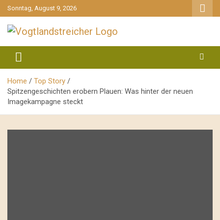
gehe
Sonntag, August 9, 2026
zum
Inhalt
aktuell & mittendrin
Vogtlandstreicher
Home
Top Story
Spitzengeschichten erobern Plauen: Was hinter der neuen
Imagekampagne steckt