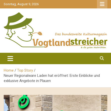
gehe
Sonntag, August 9, 2026
zum
Inhalt
aktuell & mittendrin
Vogtlandstreicher
Home
Top Story
Neuer Regionalware Laden hat eröffnet: Erste Einblicke und
exklusive Angebote in Plauen