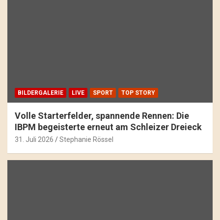
BILDERGALERIE
LIVE
SPORT
TOP STORY
Volle Starterfelder, spannende Rennen: Die
IBPM begeisterte erneut am Schleizer Dreieck
31. Juli 2026
Stephanie Rössel