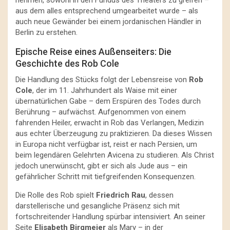
nehmen, sowohl in den Fundus des Theaters zu greifen –
aus dem alles entsprechend umgearbeitet wurde – als
auch neue Gewänder bei einem jordanischen Händler in
Berlin zu erstehen.
Epische Reise eines Außenseiters: Die
Geschichte des Rob Cole
Die Handlung des Stücks folgt der Lebensreise von
Rob
Cole
, der im 11. Jahrhundert als Waise mit einer
übernatürlichen Gabe – dem Erspüren des Todes durch
Berührung – aufwächst. Aufgenommen von einem
fahrenden Heiler, erwacht in Rob das Verlangen, Medizin
aus echter Überzeugung zu praktizieren. Da dieses Wissen
in Europa nicht verfügbar ist, reist er nach Persien, um
beim legendären Gelehrten Avicena zu studieren. Als Christ
jedoch unerwünscht, gibt er sich als Jude aus – ein
gefährlicher Schritt mit tiefgreifenden Konsequenzen.
Die Rolle des Rob spielt
Friedrich Rau
, dessen
darstellerische und gesangliche Präsenz sich mit
fortschreitender Handlung spürbar intensiviert. An seiner
Seite
Elisabeth Birgmeier
als Mary – in der