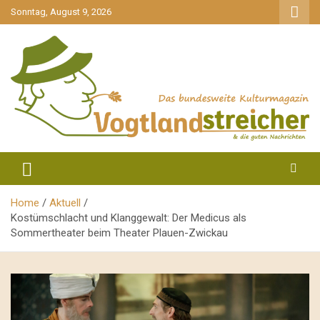
gehe
Sonntag, August 9, 2026
zum
Inhalt
aktuell & mittendrin
Vogtlandstreicher
Home
Aktuell
Kostümschlacht und Klanggewalt: Der Medicus als
Sommertheater beim Theater Plauen-Zwickau