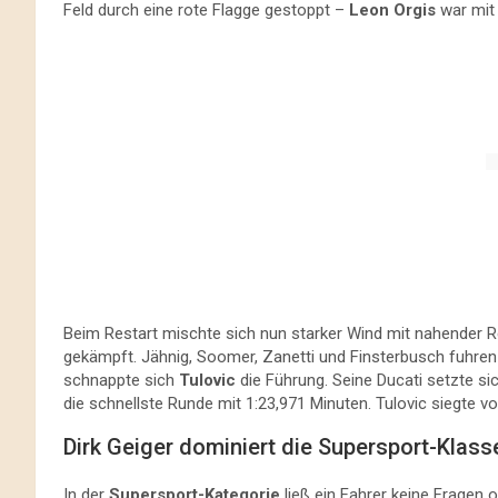
Feld durch eine rote Flagge gestoppt –
Leon Orgis
war mit 
Beim Restart mischte sich nun starker Wind mit nahender Reg
gekämpft. Jähnig, Soomer, Zanetti und Finsterbusch fuhren
schnappte sich
Tulovic
die Führung. Seine Ducati setzte s
die schnellste Runde mit 1:23,971 Minuten. Tulovic siegte v
Dirk Geiger dominiert die Supersport-Klass
In der
Supersport-Kategorie
ließ ein Fahrer keine Fragen 