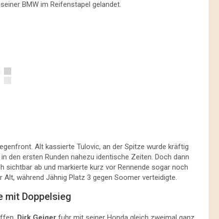
seiner BMW im Reifenstapel gelandet.
enfront. Alt kassierte Tulovic, an der Spitze wurde kräftig
 in den ersten Runden nahezu identische Zeiten. Doch dann
ich sichtbar ab und markierte kurz vor Rennende sogar noch
or Alt, während Jähnig Platz 3 gegen Soomer verteidigte.
e mit Doppelsieg
offen.
Dirk Geiger
fuhr mit seiner Honda gleich zweimal ganz