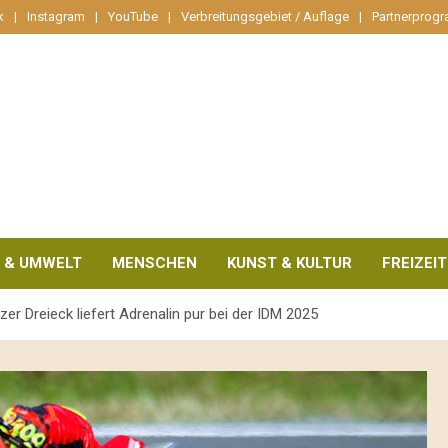
k
Instagram
YouTube
Verbreitungsgebiet / Auflage
Partnerprog
 & UMWELT
MENSCHEN
KUNST & KULTUR
FREIZEIT
r Dreieck liefert Adrenalin pur bei der IDM 2025