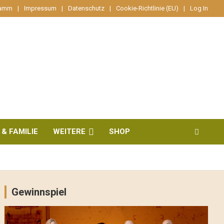
ramm
Impressum
Datenschutz
Cookie-Richtlinie (EU)
Log In
 & FAMILIE
WEITERE
SHOP
Gewinnspiel