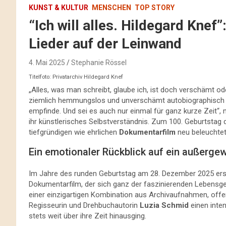
KUNST & KULTUR
MENSCHEN
TOP STORY
“Ich will alles. Hildegard Knef”
Lieder auf der Leinwand
4. Mai 2025
Stephanie Rössel
Titelfoto: Privatarchiv Hildegard Knef
„Alles, was man schreibt, glaube ich, ist doch verschämt o
ziemlich hemmungslos und unverschämt autobiographisch o
empfinde. Und sei es auch nur einmal für ganz kurze Zeit“,
ihr künstlerisches Selbstverständnis. Zum 100. Geburtstag d
tiefgründigen wie ehrlichen
Dokumentarfilm
neu beleuchte
Ein emotionaler Rückblick auf ein außerge
Im Jahre des runden Geburtstag am 28. Dezember 2025 ersc
Dokumentarfilm, der sich ganz der faszinierenden Lebensges
einer einzigartigen Kombination aus Archivaufnahmen, of
Regisseurin und Drehbuchautorin
Luzia Schmid
einen inten
stets weit über ihre Zeit hinausging.