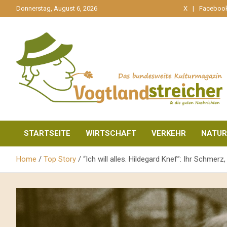
gehe
Donnerstag, August 6, 2026
X
Faceboo
zum
Inhalt
aktuell & mittendrin
Vogtlandstreicher
STARTSEITE
WIRTSCHAFT
VERKEHR
NATUR
Home
Top Story
“Ich will alles. Hildegard Knef”: Ihr Schmerz