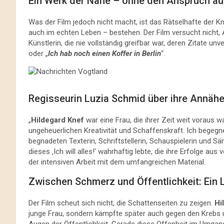
Ein Werk der Nähe – ohne den Anspruch au
Was der Film jedoch nicht macht, ist das Rätselhafte der Kne
auch im echten Leben – bestehen. Der Film versucht nicht,
Künstlerin, die nie vollständig greifbar war, deren Zitate un
oder „
Ich hab noch einen Koffer in Berlin
“.
Regisseurin Luzia Schmid über ihre Annähe
„
Hildegard Knef
war eine Frau, die ihrer Zeit weit voraus wa
ungeheuerlichen Kreativität und Schaffenskraft. Ich begegn
begnadeten Texterin, Schriftstellerin, Schauspielerin und Sän
dieses ‚Ich will alles!‘ wahrhaftig lebte, die ihre Erfolge a
der intensiven Arbeit mit dem umfangreichen Material.
Zwischen Schmerz und Öffentlichkeit: Ein 
Der Film scheut sich nicht, die Schattenseiten zu zeigen.
Hi
junge Frau, sondern kämpfte später auch gegen den Krebs un
Augen der Öffentlichkeit. Gerade diese Offenheit im Umgang