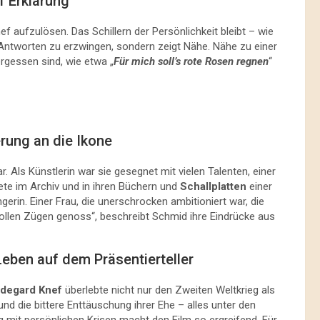
f Erklärung
f aufzulösen. Das Schillern der Persönlichkeit bleibt – wie
 Antworten zu erzwingen, sondern zeigt Nähe. Nähe zu einer
vergessen sind, wie etwa „
Für mich soll’s rote Rosen regnen
“
rung an die Ikone
r. Als Künstlerin war sie gesegnet mit vielen Talenten, einer
ete im Archiv und in ihren Büchern und
Schallplatten
einer
gerin. Einer Frau, die unerschrocken ambitioniert war, die
us vollen Zügen genoss“, beschreibt Schmid ihre Eindrücke aus
Leben auf dem Präsentierteller
ldegard Knef
überlebte nicht nur den Zweiten Weltkrieg als
d die bittere Enttäuschung ihrer Ehe – alles unter den
 mit persönlichen Krisen macht den Film so ergreifend. Für