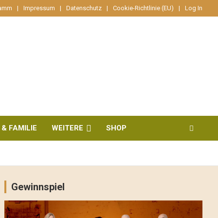
ramm
Impressum
Datenschutz
Cookie-Richtlinie (EU)
Log In
 & FAMILIE
WEITERE
SHOP
Gewinnspiel