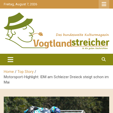
gehe
Freitag, August 7, 2026
zum
Inhalt
aktuell & mittendrin
Vogtlandstreicher
Home
Top Story
Motorsport-Highlight: IDM am Schleizer Dreieck steigt schon im
Mai