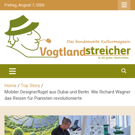
gehe
Freitag, August 7, 2026
zum
Inhalt
aktuell & mittendrin
Vogtlandstreicher
Home
Top Story
Mobiler Designerflügel aus Dubai und Berlin: Wie Richard Wagner
das Reisen für Pianisten revolutionierte