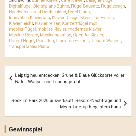
Stichworte:
Bühnenklavier
,
Café Klavier
,
Designerflügel
,
Digitalflügel
,
Digitalpiano Bühne
,
Flügel Bausatz
,
Flügeldesign
,
Handwerkskunst Deutschland
,
Hotel Piano
,
Innovation Klavierbau
,
Klavier Design
,
Klavier für Events
,
Klavier leicht
,
Klavier reisen
,
Konzertflügel mobil
,
mobiler Flügel
,
mobiles Klavier
,
modernes Klavier
,
Musiker Reisen
,
Musikinnovation
,
Open Air Klavier
,
Patent Flügel
,
Pianisten
,
Pianisten Freiheit
,
Richard Wagner
,
transportables Piano
Beitrags-
Leipzig neu entdecken: Grüne & Blaue Glücksorte voller
Navigation
Natur, Wasser und Lebensgefühl
Rock im Park 2026 ausverkauft: Rekord-Nachfrage und
Mega-Line-up begeistern Fans
Gewinnspiel