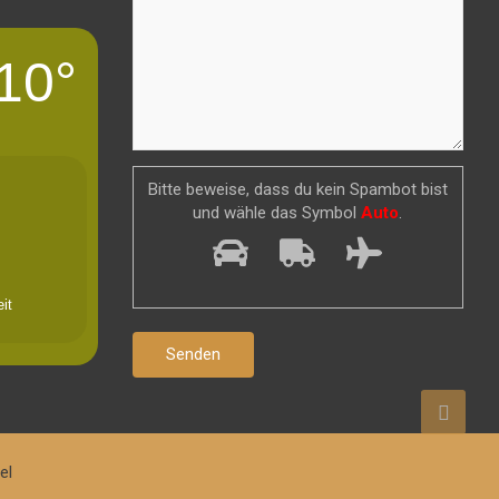
10°
Bitte beweise, dass du kein Spambot bist
und wähle das Symbol
Auto
.
it
el