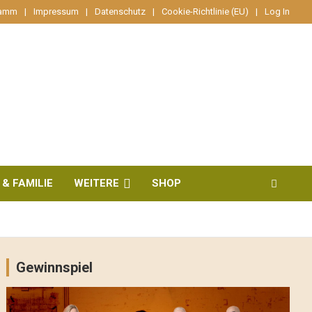
ramm
Impressum
Datenschutz
Cookie-Richtlinie (EU)
Log In
 & FAMILIE
WEITERE
SHOP
Gewinnspiel