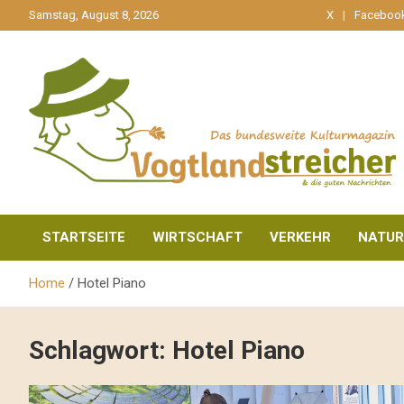
gehe
Samstag, August 8, 2026
X
Faceboo
zum
Inhalt
aktuell & mittendrin
Vogtlandstreicher
STARTSEITE
WIRTSCHAFT
VERKEHR
NATUR
Home
Hotel Piano
Schlagwort:
Hotel Piano