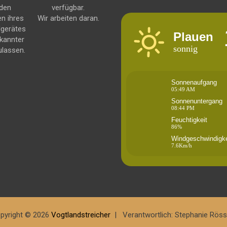
 den
verfügbar.
en ihres
Wir arbeiten daran.
dgerätes
Plauen
kannter
sonnig
ulassen.
Sonnenaufgang
05:49 AM
Sonnenuntergang
08:44 PM
Feuchtigkeit
86%
Windgeschwindigke
7.6Km/h
pyright © 2026
Vogtlandstreicher
Verantwortlich: Stephanie Röss