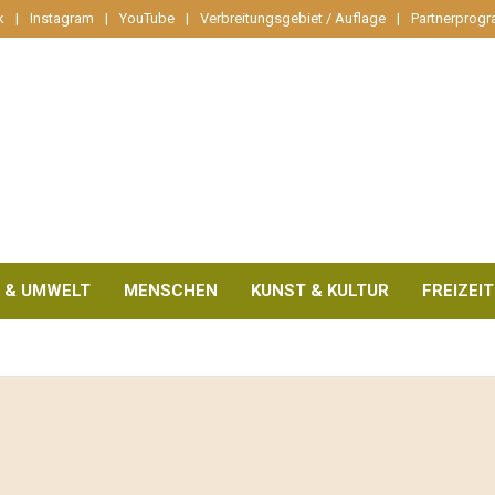
k
Instagram
YouTube
Verbreitungsgebiet / Auflage
Partnerprog
 & UMWELT
MENSCHEN
KUNST & KULTUR
FREIZEIT