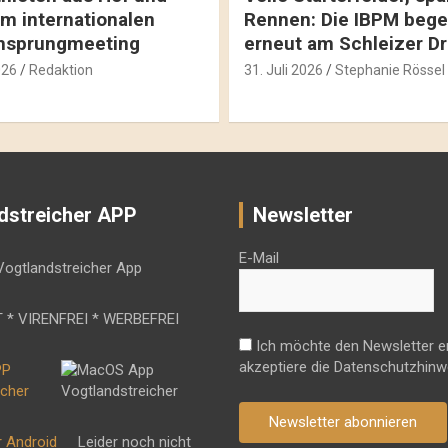
m internationalen
Rennen: Die IBPM bege
hsprungmeeting
erneut am Schleizer D
026
Redaktion
31. Juli 2026
Stephanie Rössel
dstreicher APP
Newsletter
E-Mail
 * VIRENFREI * WERBEFREI
Ich möchte den Newsletter e
akzeptiere die Datenschutzhinw
Newsletter abonnieren
r Android
Leider noch nicht