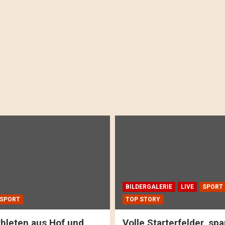
BILDERGALERIE
LIVE
SPORT
SPORT
TOP STORY
hleten aus Hof und
Volle Starterfelder, s