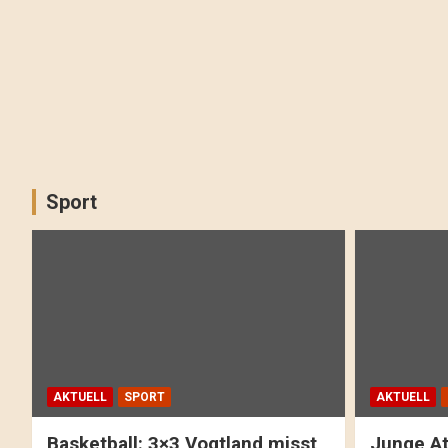
Sport
AKTUELL
SPORT
AKTUELL
Basketball: 3×3 Vogtland misst
Junge At