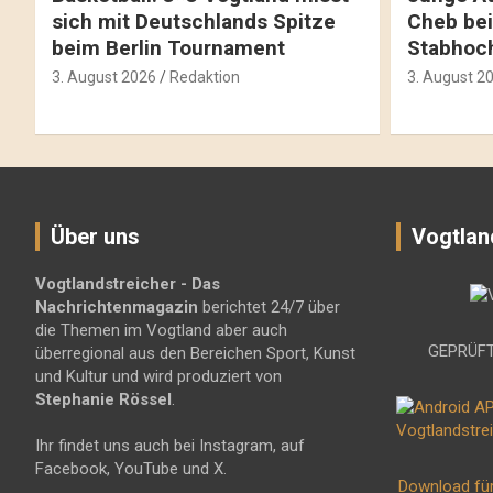
sich mit Deutschlands Spitze
Cheb bei
beim Berlin Tournament
Stabhoc
3. August 2026
Redaktion
3. August 2
Über uns
Vogtlan
Vogtlandstreicher
- Das
Nachrichtenmagazin
berichtet 24/7 über
die Themen im Vogtland aber auch
GEPRÜFT
überregional aus den Bereichen Sport, Kunst
und Kultur und wird produziert von
Stephanie Rössel
.
Ihr findet uns auch bei Instagram, auf
Facebook, YouTube und X.
Download fü