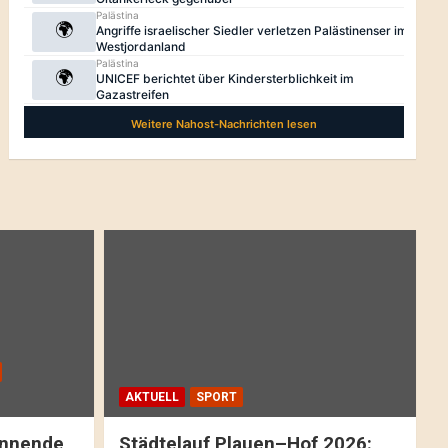
AKTUELL
SPORT
pannende
Städtelauf Plauen–Hof 2026: