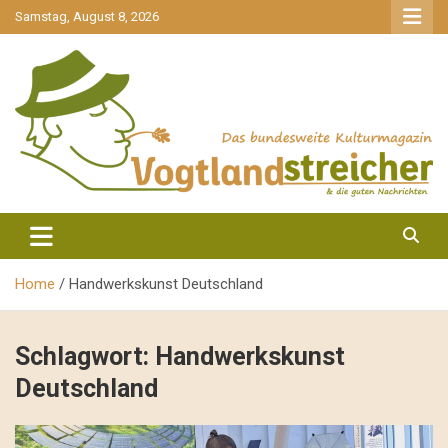
gehe
Samstag, August 8, 2026
zum
Inhalt
aktuell & mittendrin
Vogtlandstreicher
Home
Handwerkskunst Deutschland
Schlagwort:
Handwerkskunst
Deutschland