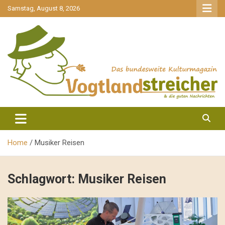
gehe
Samstag, August 8, 2026
zum
Inhalt
aktuell & mittendrin
Vogtlandstreicher
Home
Musiker Reisen
Schlagwort:
Musiker Reisen