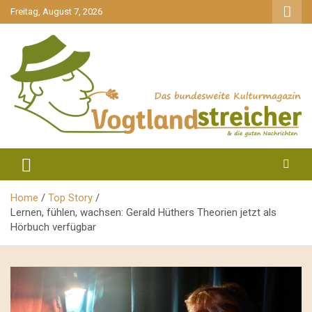
gehe
Freitag, August 7, 2026
zum
Inhalt
aktuell & mittendrin
Vogtlandstreicher
Home
Top Story
Lernen, fühlen, wachsen: Gerald Hüthers Theorien jetzt als
Hörbuch verfügbar