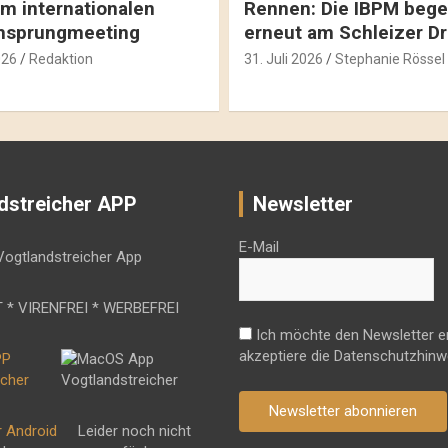
m internationalen
Rennen: Die IBPM bege
hsprungmeeting
erneut am Schleizer D
026
Redaktion
31. Juli 2026
Stephanie Rössel
dstreicher APP
Newsletter
E-Mail
 * VIRENFREI * WERBEFREI
Ich möchte den Newsletter e
akzeptiere die Datenschutzhinw
Newsletter abonnieren
r Android
Leider noch nicht