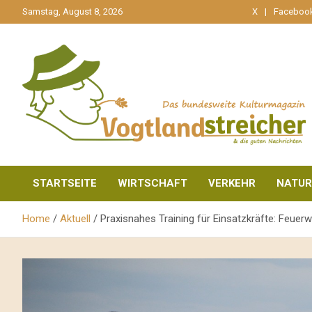
gehe
Samstag, August 8, 2026
X
Faceboo
zum
Inhalt
aktuell & mittendrin
Vogtlandstreicher
STARTSEITE
WIRTSCHAFT
VERKEHR
NATUR
Home
Aktuell
Praxisnahes Training für Einsatzkräfte: Feue