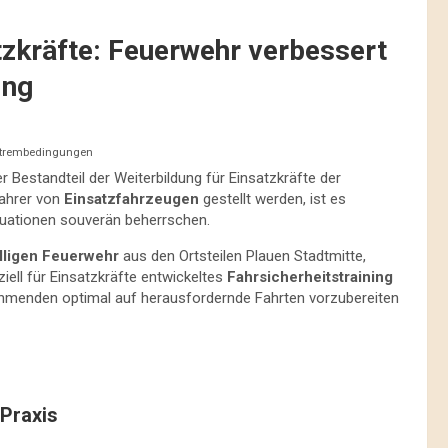
tzkräfte: Feuerwehr verbessert
ing
 Extrembedingungen
er Bestandteil der Weiterbildung für Einsatzkräfte der
Fahrer von
Einsatzfahrzeugen
gestellt werden, ist es
ituationen souverän beherrschen.
illigen Feuerwehr
aus den Ortsteilen Plauen Stadtmitte,
ell für Einsatzkräfte entwickeltes
Fahrsicherheitstraining
lnehmenden optimal auf herausfordernde Fahrten vorzubereiten
 Praxis