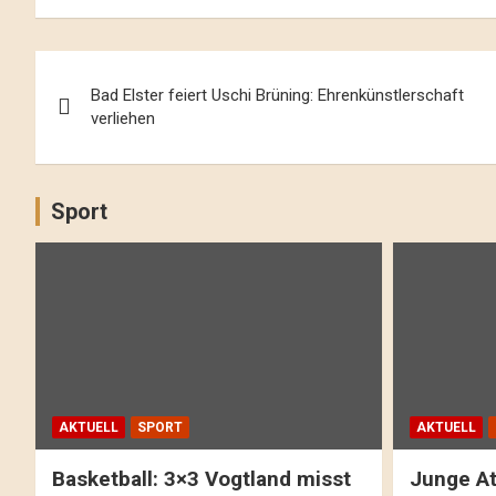
Beitrags-
Bad Elster feiert Uschi Brüning: Ehrenkünstlerschaft
Navigation
verliehen
Sport
AKTUELL
SPORT
AKTUELL
Basketball: 3×3 Vogtland misst
Junge At