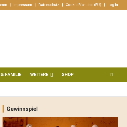
ramm
Impressum
Datenschutz
Cookie-Richtlinie (EU)
Log In
 & FAMILIE
WEITERE
SHOP
Gewinnspiel