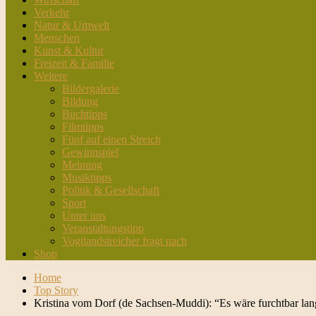
Verkehr
Natur & Umwelt
Menschen
Kunst & Kultur
Freizeit & Familie
Weitere
Bildergalerie
Bildung
Buchtipps
Filmtipps
Fünf auf einen Streich
Gewinnspiel
Meinung
Musiktipps
Politik & Gesellschaft
Sport
Unter uns
Veranstaltungstipp
Vogtlandstreicher fragt nach
Shop
Home
Top Story
Kristina vom Dorf (de Sachsen-Muddi): “Es wäre furchtbar la