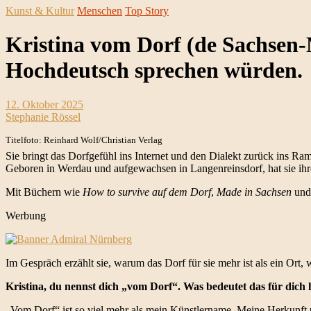
Kunst & Kultur
Menschen
Top Story
Kristina vom Dorf (de Sachsen-
Hochdeutsch sprechen würden.
12. Oktober 2025
Stephanie Rössel
Titelfoto: Reinhard Wolf/Christian Verlag
Sie bringt das Dorfgefühl ins Internet und den Dialekt zurück ins Ra
Geboren in Werdau und aufgewachsen in Langenreinsdorf, hat sie ihre 
Mit Büchern wie
How to survive auf dem Dorf
,
Made in Sachsen
und
Werbung
Im Gespräch erzählt sie, warum das Dorf für sie mehr ist als ein Ort, 
Kristina, du nennst dich „vom Dorf“. Was bedeutet das für dich 
„Vom Dorf“ ist so viel mehr als mein Künstlername. Meine Herkunft u