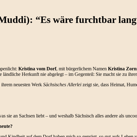
Muddi): “Es wäre furchtbar langw
mpenlicht:
Kristina vom Dorf
, mit bürgerlichem Namen
Kristina Zorn
ländliche Herkunft nie abgelegt – im Gegenteil: Sie macht sie zu ihre
 ihrem neuesten Werk
Sächsisches Allerlei
zeigt sie, dass Heimat, Humo
was sie an Sachsen liebt – und weshalb Sächsisch alles andere als uncool
heute?
nd Kindheit auf dem Dorf haben mich so geprägt, so gut aufs Leben vo