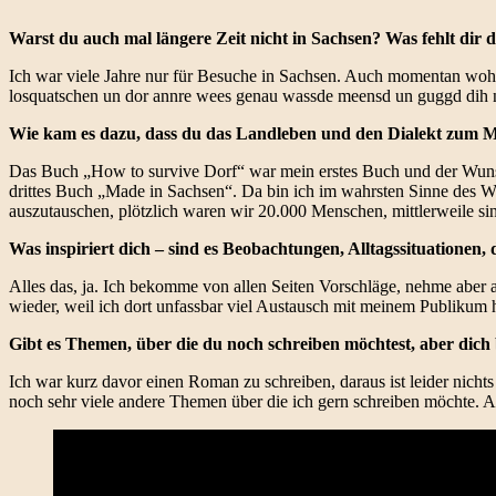
Warst du auch mal längere Zeit nicht in Sachsen? Was fehlt dir 
Ich war viele Jahre nur für Besuche in Sachsen. Auch momentan wohne 
losquatschen un dor annre wees genau wassde meensd un guggd dih n
Wie kam es dazu, dass du das Landleben und den Dialekt zum M
Das Buch „How to survive Dorf“ war mein erstes Buch und der Wuns
drittes Buch „Made in Sachsen“. Da bin ich im wahrsten Sinne des Wo
auszutauschen, plötzlich waren wir 20.000 Menschen, mittlerweile sin
Was inspiriert dich – sind es Beobachtungen, Alltagssituationen
Alles das, ja. Ich bekomme von allen Seiten Vorschläge, nehme aber
wieder, weil ich dort unfassbar viel Austausch mit meinem Publikum 
Gibt es Themen, über die du noch schreiben möchtest, aber dich 
Ich war kurz davor einen Roman zu schreiben, daraus ist leider nic
noch sehr viele andere Themen über die ich gern schreiben möchte. 