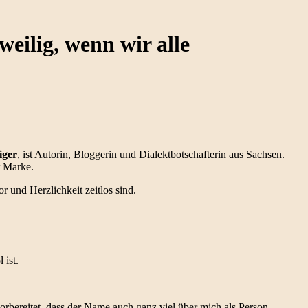
eilig, wenn wir alle
iger
, ist Autorin, Bloggerin und Dialektbotschafterin aus Sachsen.
r Marke.
r und Herzlichkeit zeitlos sind.
 ist.
rbereitet, dass der Name auch ganz viel über mich als Person