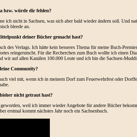
da bzw. würde dir fehlen?
ich nicht in Sachsen, was sich aber bald wieder ändern soll. Und natür
isch bleede an.
ittelpunkt deiner Bücher gemacht hast?
ch des Verlags. Ich hätte kein besseres Thema für meine Buch-Premi
rtes reingerutscht. Für die Recherchen zum Buch wollte ich einen Dia
d wir auf allen Kanälen 100.000 Leute und ich bin die Sachsen-Muddi. M
, deine Community?
 auch viel mit, wenn ich in meinem Dorf zum Feuerwehrfest oder Dorff
habe.
bisher nicht getraut hast?
hts geworden, weil ich immer wieder Angebote für andere Bücher bekom
Aber erstmal kommt nächstes Jahr noch ein Sachsenbuch.