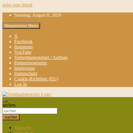
gehe zum Inhalt
Samstag, August 8, 2026
Responsives Menu
X
Facebook
Instagram
YouTube
Verbreitungsgebiet / Auflage
Partnerprogramm
Impressum
Datenschutz
Cookie-Richtlinie (EU)
Log In
aktuell & mittendrin
suchen
Vogtlandstreicher
suchen
Startseite
Wirtschaft