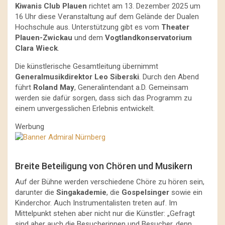
Kiwanis Club Plauen
richtet am 13. Dezember 2025 um
16 Uhr diese Veranstaltung auf dem Gelände der Dualen
Hochschule aus. Unterstützung gibt es vom
Theater
Plauen-Zwickau
und dem
Vogtlandkonservatorium
Clara Wieck
.
Die künstlerische Gesamtleitung übernimmt
Generalmusikdirektor Leo Siberski
. Durch den Abend
führt
Roland May
, Generalintendant a.D. Gemeinsam
werden sie dafür sorgen, dass sich das Programm zu
einem unvergesslichen Erlebnis entwickelt.
Werbung
Breite Beteiligung von Chören und Musikern
Auf der Bühne werden verschiedene Chöre zu hören sein,
darunter die
Singakademie
, die
Gospelsinger
sowie ein
Kinderchor. Auch Instrumentalisten treten auf. Im
Mittelpunkt stehen aber nicht nur die Künstler: „Gefragt
sind aber auch die Besucherinnen und Besucher, denn