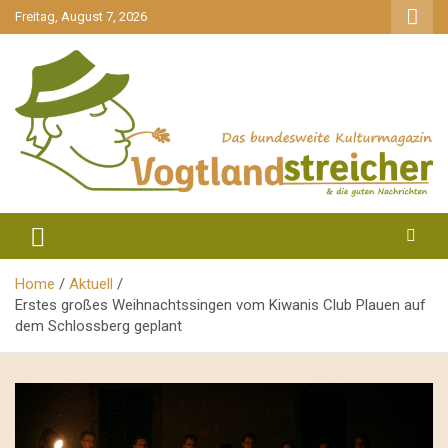
gehe
Freitag, August 7, 2026
zum
Inhalt
aktuell & mittendrin
Vogtlandstreicher
Home
Aktuell
Erstes großes Weihnachtssingen vom Kiwanis Club Plauen auf
dem Schlossberg geplant