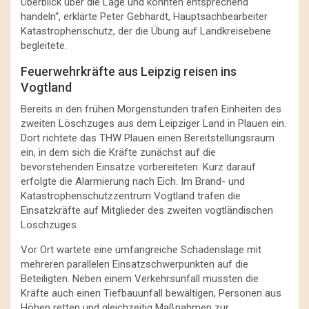
Überblick über die Lage und konnten entsprechend
handeln“, erklärte Peter Gebhardt, Hauptsachbearbeiter
Katastrophenschutz, der die Übung auf Landkreisebene
begleitete.
Feuerwehrkräfte aus Leipzig reisen ins
Vogtland
Bereits in den frühen Morgenstunden trafen Einheiten des
zweiten Löschzuges aus dem Leipziger Land in Plauen ein.
Dort richtete das THW Plauen einen Bereitstellungsraum
ein, in dem sich die Kräfte zunächst auf die
bevorstehenden Einsätze vorbereiteten. Kurz darauf
erfolgte die Alarmierung nach Eich. Im Brand- und
Katastrophenschutzzentrum Vogtland trafen die
Einsatzkräfte auf Mitglieder des zweiten vogtländischen
Löschzuges.
Vor Ort wartete eine umfangreiche Schadenslage mit
mehreren parallelen Einsatzschwerpunkten auf die
Beteiligten. Neben einem Verkehrsunfall mussten die
Kräfte auch einen Tiefbauunfall bewältigen, Personen aus
Höhen retten und gleichzeitig Maßnahmen zur