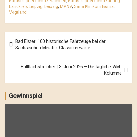
Katastrophenschutz Sachsen
,
Katastrophenschutzübung
,
Landkreis Leipzig
,
Leipzig
,
MANV
,
Sana Klinikum Borna
,
Vogtland
Beitrags-
Bad Elster: 100 historische Fahrzeuge bei der
Navigation
Sächsischen Meister-Classic erwartet
Ballflachstreicher | 3. Juni 2026 – Die tägliche WM-
Kolumne
Gewinnspiel