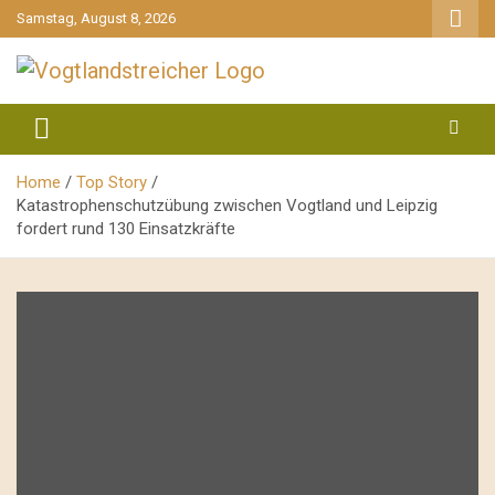
gehe
Samstag, August 8, 2026
zum
Inhalt
aktuell & mittendrin
Vogtlandstreicher
Home
Top Story
Katastrophenschutzübung zwischen Vogtland und Leipzig
fordert rund 130 Einsatzkräfte