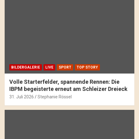
BILDERGALERIE
LIVE
SPORT
TOP STORY
Volle Starterfelder, spannende Rennen: Die
IBPM begeisterte erneut am Schleizer Dreieck
31. Juli 2026
Stephanie Rössel