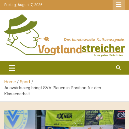
gehe
Freitag, August 7, 2026
zum
Inhalt
aktuell & mittendrin
Vogtlandstreicher
Home
Sport
Auswärtssieg bringt SVV Plauen in Position für den
Klassenerhalt