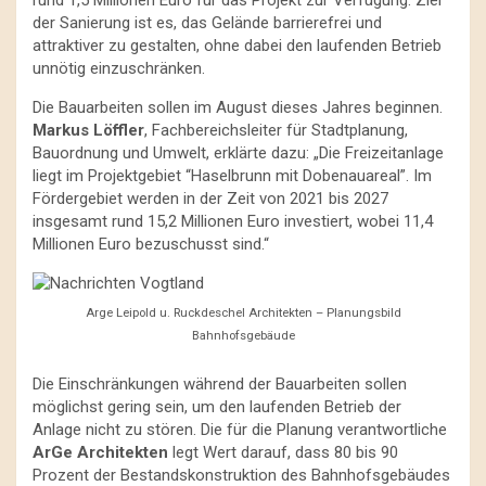
rund 1,5 Millionen Euro für das Projekt zur Verfügung. Ziel
der Sanierung ist es, das Gelände barrierefrei und
attraktiver zu gestalten, ohne dabei den laufenden Betrieb
unnötig einzuschränken.
Die Bauarbeiten sollen im August dieses Jahres beginnen.
Markus Löffler
, Fachbereichsleiter für Stadtplanung,
Bauordnung und Umwelt, erklärte dazu: „Die Freizeitanlage
liegt im Projektgebiet “Haselbrunn mit Dobenauareal”. Im
Fördergebiet werden in der Zeit von 2021 bis 2027
insgesamt rund 15,2 Millionen Euro investiert, wobei 11,4
Millionen Euro bezuschusst sind.“
Arge Leipold u. Ruckdeschel Architekten – Planungsbild
Bahnhofsgebäude
Die Einschränkungen während der Bauarbeiten sollen
möglichst gering sein, um den laufenden Betrieb der
Anlage nicht zu stören. Die für die Planung verantwortliche
ArGe Architekten
legt Wert darauf, dass 80 bis 90
Prozent der Bestandskonstruktion des Bahnhofsgebäudes