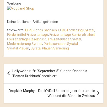
Werbung
Keine ähnlichen Artikel gefunden.
Stichworte:
EFRE-Fonds Sachsen
,
EFRE-Förderung Syratal
,
Fördermittel Freizeitanlage
,
Freizeitanlage Barrierefreiheit
,
Freizeitanlage Haselbrunn
,
Freizeitanlage Syratal
,
Modernisierung Syratal
,
Parkeisenbahn Syratal
,
Syratal Plauen
,
Syratal Plauen Sanierung
Beitrags-
Hollywood ruft: “September 5” für den Oscar als
Navigation
“Bestes Drehbuch” nominiert
Dropkick Murphys: Rock’n’Roll-Underdogs eroberten die
Welt und die Bühne in Zwickau