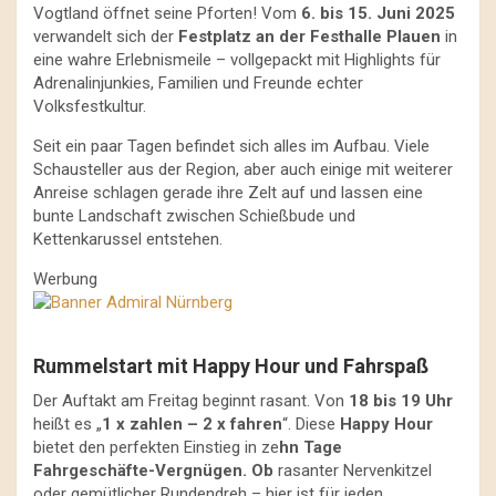
Vogtland öffnet seine Pforten! Vom
6. bis 15. Juni 2025
verwandelt sich der
Festplatz an der Festhalle Plauen
in
eine wahre Erlebnismeile – vollgepackt mit Highlights für
Adrenalinjunkies, Familien und Freunde echter
Volksfestkultur.
Seit ein paar Tagen befindet sich alles im Aufbau. Viele
Schausteller aus der Region, aber auch einige mit weiterer
Anreise schlagen gerade ihre Zelt auf und lassen eine
bunte Landschaft zwischen Schießbude und
Kettenkarussel entstehen.
Werbung
Rummelstart mit Happy Hour und Fahrspaß
Der Auftakt am Freitag beginnt rasant. Von
18 bis 19 Uhr
heißt es „
1 x zahlen – 2 x fahren
“. Diese
Happy Hour
bietet den perfekten Einstieg in ze
hn Tage
Fahrgeschäfte-Vergnügen. Ob
rasanter Nervenkitzel
oder gemütlicher Rundendreh – hier ist für jeden