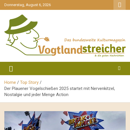
gehe
Donnerstag, August 6, 2026
zum
Inhalt
aktuell & mittendrin
Vogtlandstreicher
Home
Top Story
Der Plauener Vogelschießen 2025 startet mit Nervenkitzel,
Nostalgie und jeder Menge Action