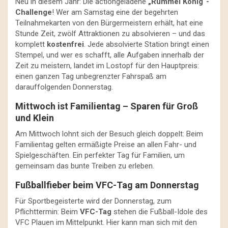
Neu in diesem Jahr: Die actiongeladene
„Rummel König“-
Challenge
! Wer am Samstag eine der begehrten
Teilnahmekarten von den Bürgermeistern erhält, hat eine
Stunde Zeit, zwölf Attraktionen zu absolvieren – und das
komplett
kostenfrei
. Jede absolvierte Station bringt einen
Stempel, und wer es schafft, alle Aufgaben innerhalb der
Zeit zu meistern, landet im Lostopf für den Hauptpreis:
einen ganzen Tag unbegrenzter Fahrspaß am
darauffolgenden Donnerstag.
Mittwoch ist Familientag – Sparen für Groß
und Klein
Am Mittwoch lohnt sich der Besuch gleich doppelt: Beim
Familientag gelten ermäßigte Preise an allen Fahr- und
Spielgeschäften. Ein perfekter Tag für Familien, um
gemeinsam das bunte Treiben zu erleben.
Fußballfieber beim VFC-Tag am Donnerstag
Für Sportbegeisterte wird der Donnerstag, zum
Pflichttermin: Beim
VFC-Tag
stehen die Fußball-Idole des
VFC Plauen im Mittelpunkt. Hier kann man sich mit den