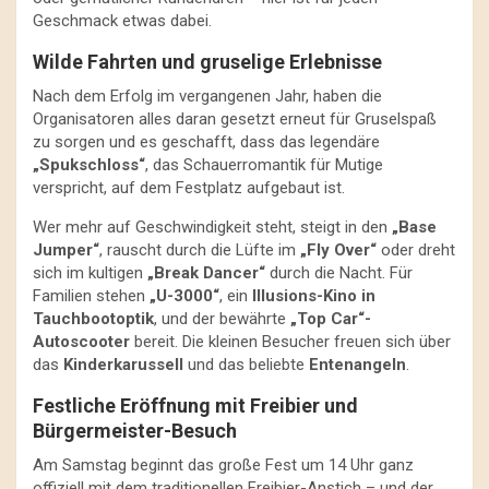
Geschmack etwas dabei.
Wilde Fahrten und gruselige Erlebnisse
Nach dem Erfolg im vergangenen Jahr, haben die
Organisatoren alles daran gesetzt erneut für Gruselspaß
zu sorgen und es geschafft, dass das legendäre
„Spukschloss“
, das Schauerromantik für Mutige
verspricht, auf dem Festplatz aufgebaut ist.
Wer mehr auf Geschwindigkeit steht, steigt in den
„Base
Jumper“
, rauscht durch die Lüfte im
„Fly Over“
oder dreht
sich im kultigen
„Break Dancer“
durch die Nacht. Für
Familien stehen
„U-3000“
, ein
Illusions-Kino in
Tauchbootoptik
, und der bewährte
„Top Car“-
Autoscooter
bereit. Die kleinen Besucher freuen sich über
das
Kinderkarussell
und das beliebte
Entenangeln
.
Festliche Eröffnung mit Freibier und
Bürgermeister-Besuch
Am Samstag beginnt das große Fest um 14 Uhr ganz
offiziell mit dem traditionellen Freibier-Anstich – und der