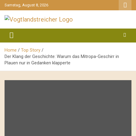
gehe
Samstag, August 8, 2026
zum
Inhalt
aktuell & mittendrin
Vogtlandstreicher
Home
Top Story
Der Klang der Geschichte: Warum das Mitropa-Geschirr in
Plauen nur in Gedanken klapperte