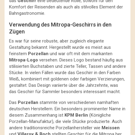
das
Geschirr
eine bedeutende Rolle, sowohl für den
Komfort der Reisenden als auch als stilvolles Element der
Bahngastronomie.
Verwendung des Mitropa-Geschirrs in den
Zügen
Es war für seine robuste, aber zugleich elegante
Gestaltung bekannt. Hergestellt wurde es meist aus
feinstem
Porzellan
und war oft mit dem markanten
Mitropa-Logo
versehen. Dieses Logo bestand häufig aus
stilisierten Buchstaben und zierte Teller, Tassen und andere
Stücke. In vielen Fällen wurde das Geschirr in den Farben
Weiß, kombiniert mit goldenen oder farbigen Verzierungen,
gestaltet. Das Design variierte über die Jahrzehnte, was
das Geschirr für Sammler besonders interessant macht.
Das
Porzellan
stammte von verschiedenen namhaften
deutschen Herstellern. Ein besonders prominenter Name in
diesem Zusammenhang ist
KPM Berlin
(Königliche
Porzellan-Manufaktur), die viele Stücke produzierte. Auch
andere traditionsreiche Porzellanhersteller wie
Meissen
und
Villeroy & Boch
stellten Geschirr für die Mitropa her.