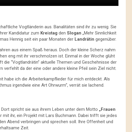
aftliche Vogtländerin aus. Banalitäten sind ihr zu wenig. Sie
ihrer Kandidatur zum
Kreistag
den
Slogan
„Mehr Sinnlichkeit
 Thomas Hennig seit ein paar Monaten der
Landrätin
gegenüber.
Jahren aus einem Spaß heraus. Doch der kleine Scherz nahm
chen eng mit ihr verschmolzen ist. Einmal in der Woche glüht
ft die “Vogtlandrätin” aktuelle Themen und Geschehnisse der
rfehlt da der eine oder andere kleine Pfeil sein Ziel nicht.
Zeit habe ich die Arbeiterkampflieder für mich entdeckt. Als
ythmus irgendwie eine Art Ohrwurm“, verrät sie lachend.
n. Dort spricht sie aus ihrem Leben unter dem Motto
„Frauen
 mit ihr, ein Projekt mit Lars Buchmann. Dabei trifft sie jedes
en Abend verbringen und sprechen soll. Ihre Offenheit und
rhaltsame Zeit.