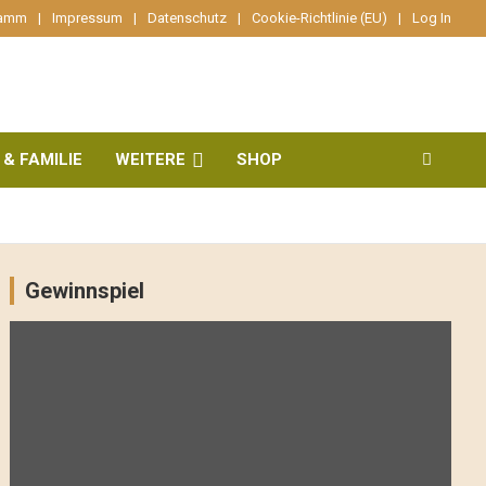
ramm
Impressum
Datenschutz
Cookie-Richtlinie (EU)
Log In
 & FAMILIE
WEITERE
SHOP
Gewinnspiel