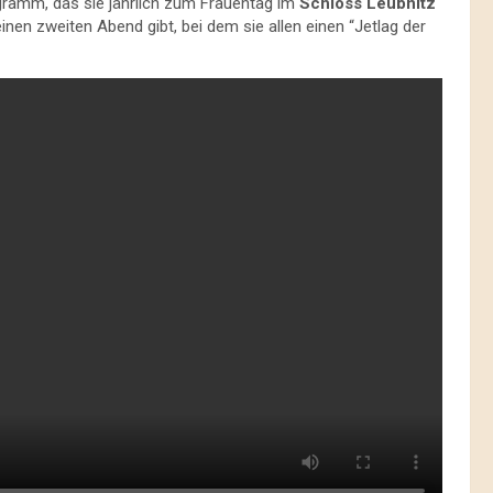
gramm, das sie jährlich zum Frauentag im
Schloss Leubnitz
inen zweiten Abend gibt, bei dem sie allen einen “Jetlag der