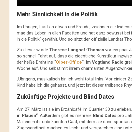
Mehr Sinnlichkeit in die Politik
Im Übrigen, Lust an etwas und Freude, zeichnen die leidensch
mag das Leben in allen Facetten und hat ganz bewusst bei 
in die Politik“ gewählt. Und so sitzt der offizielle Landrat
Zu dieser wurde
Therese Langhof-Thomas
vor ein paar 
so schnell Fahrt auf, dass die eigentliche Kunstfigur inzwis
der heiße Draht ins
“
Olber-Office
“
. Im
Vogtland Radio
grei
Woche auf. Und selbst mit ihrem charmanten Augenzwinkern ve
„Übrigens, musikalisch bin ich wohl total links. Vor einiger 
Kind habe ich die gehasst, und jetzt ist dieser treibende Rh
Zukünftige Projekte und Blind Dates
Am 27. März ist sie im Erzählcafé im Quartier 30 zu erlebe
in Plauen“
. Außerdem gibt es mehrere
Blind Dates
pro Jahr
Mal einen ihr unbekannten Gast, mit dem sie dann spontan d
Zugewandtheit machen es leicht und versprechen eine unte