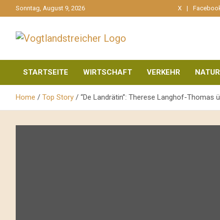
gehe
Sonntag, August 9, 2026
X
Faceboo
zum
Inhalt
aktuell & mittendrin
Vogtlandstreicher
STARTSEITE
WIRTSCHAFT
VERKEHR
NATUR
Home
Top Story
“De Landrätin”: Therese Langhof-Thomas übe