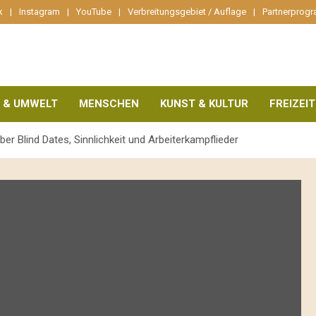
k
Instagram
YouTube
Verbreitungsgebiet / Auflage
Partnerprog
 & UMWELT
MENSCHEN
KUNST & KULTUR
FREIZEIT
r Blind Dates, Sinnlichkeit und Arbeiterkampflieder