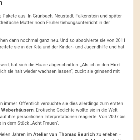
n
e Pakete aus. In Grünbach, Neustadt, Falkenstein und später
 dreifache Mutter noch Früherziehungsunterricht in der
chen dann nochmal ganz neu. Und so absolvierte sie von 2011
eitete sie in der Kita und der Kinder- und Jugendhilfe und hat
 wird, hat sich die Haare abgeschnitten. „Als ich in den
Hort
ch sie halt wieder wachsen lassen“, zuckt sie grinsend mit
 immer. Öffentlich versuchte sie dies allerdings zum ersten
n
Weberhäusern
. Erotische Gedichte wollte sie in die Welt
auf ihre persönlichen Interpretationen reagierte. Von 2007 bis
e in dem Stück „Acht Frauen“.
 vielen Jahren im
Atelier von Thomas Beurich
zu erleben –