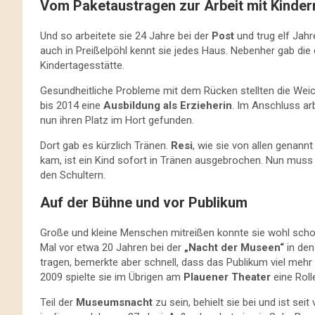
Vom Paketaustragen zur Arbeit mit Kinder
Und so arbeitete sie 24 Jahre bei der
Post
und trug elf Jahr
auch in Preißelpöhl kennt sie jedes Haus. Nebenher gab die
Kindertagesstätte.
Gesundheitliche Probleme mit dem Rücken stellten die Wei
bis 2014 eine
Ausbildung als Erzieherin
. Im Anschluss arb
nun ihren Platz im Hort gefunden.
Dort gab es kürzlich Tränen.
Resi
, wie sie von allen genannt
kam, ist ein Kind sofort in Tränen ausgebrochen. Nun muss i
den Schultern.
Auf der Bühne und vor Publikum
Große und kleine Menschen mitreißen konnte sie wohl schon
Mal vor etwa 20 Jahren bei der
„Nacht der Museen“
in de
tragen, bemerkte aber schnell, dass das Publikum viel mehr 
2009 spielte sie im Übrigen am
Plauener Theater
eine Roll
Teil der
Museumsnacht
zu sein, behielt sie bei und ist seit