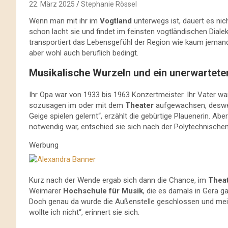
22. März 2025
Stephanie Rössel
Wenn man mit ihr im
Vogtland
unterwegs ist, dauert es nich
schon lacht sie und findet im feinsten vogtländischen Diale
transportiert das Lebensgefühl der Region wie kaum jemand
aber wohl auch beruflich bedingt.
Musikalische Wurzeln und ein unerwartet
Ihr Opa war von 1933 bis 1963 Konzertmeister. Ihr Vater war 
sozusagen im oder mit dem
Theater
aufgewachsen, desweg
Geige spielen gelernt“, erzählt die gebürtige Plauenerin. A
notwendig war, entschied sie sich nach der Polytechnischen
Werbung
Kurz nach der Wende ergab sich dann die Chance, im
Thea
Weimarer
Hochschule für Musik
, die es damals in Gera 
Doch genau da wurde die Außenstelle geschlossen und mei
wollte ich nicht“, erinnert sie sich.