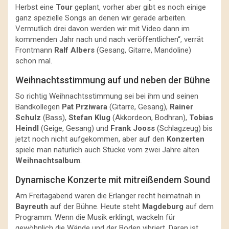
Herbst eine
Tour
geplant, vorher aber gibt es noch einige
ganz spezielle Songs an denen wir gerade arbeiten.
Vermutlich drei davon werden wir mit Video dann im
kommenden Jahr nach und nach veröffentlichen“, verrät
Frontmann
Ralf Albers
(Gesang, Gitarre, Mandoline)
schon mal.
Weihnachtsstimmung auf und neben der Bühne
So richtig Weihnachtsstimmung sei bei ihm und seinen
Bandkollegen
Pat Prziwara
(Gitarre, Gesang),
Rainer
Schulz
(Bass),
Stefan Klug
(Akkordeon, Bodhran),
Tobias
Heindl
(Geige, Gesang) und
Frank Jooss
(Schlagzeug) bis
jetzt noch nicht aufgekommen, aber auf den
Konzerten
spiele man natürlich auch Stücke vom zwei Jahre alten
Weihnachtsalbum
.
Dynamische Konzerte mit mitreißendem Sound
Am Freitagabend waren die Erlanger recht heimatnah in
Bayreuth
auf der Bühne. Heute steht
Magdeburg
auf dem
Programm. Wenn die Musik erklingt, wackeln für
gewöhnlich die Wände und der Boden vibriert. Daran ist