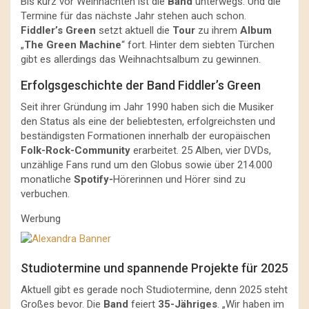
Bis kurz vor Weihnachten ist die
Band
unterwegs. Und die
Termine für das nächste Jahr stehen auch schon.
Fiddler’s Green
setzt aktuell die
Tour
zu ihrem
Album
„
The Green Machine
“ fort. Hinter dem siebten Türchen
gibt es allerdings das Weihnachtsalbum zu gewinnen.
Erfolgsgeschichte der Band Fiddler’s Green
Seit ihrer Gründung im Jahr 1990 haben sich die Musiker
den Status als eine der beliebtesten, erfolgreichsten und
beständigsten Formationen innerhalb der europäischen
Folk-Rock-Community
erarbeitet. 25 Alben, vier DVDs,
unzählige Fans rund um den Globus sowie über 214.000
monatliche
Spotify-
Hörerinnen und Hörer sind zu
verbuchen.
Werbung
Studiotermine und spannende Projekte für 2025
Aktuell gibt es gerade noch Studiotermine, denn 2025 steht
Großes bevor. Die
Band
feiert
35-Jähriges
. „Wir haben im