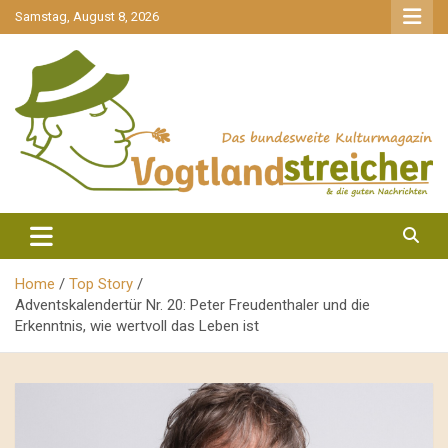
gehe
Samstag, August 8, 2026
zum
Inhalt
aktuell & mittendrin
Vogtlandstreicher
Home
Top Story
Adventskalendertür Nr. 20: Peter Freudenthaler und die
Erkenntnis, wie wertvoll das Leben ist