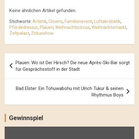
Keine ähnlichen Artikel gefunden.
Stichworte:
Artistik
,
Clowns
,
Familienevent
,
Luftakrobatik
,
Pferdedressur
,
Plauen
,
Weihnachtscircus
,
Weihnachtsmarkt
,
Zeltpalast
,
Zirkusshow
Beitrags-
Plauen: Wo ist Der Hirsch? Die neue Après-Ski-Bar sorgt
Navigation
für Gesprächsstoff in der Stadt
Bad Elster: Ein Tohuwabohu mit Ulrich Tukur & seinen
Rhythmus Boys
Gewinnspiel