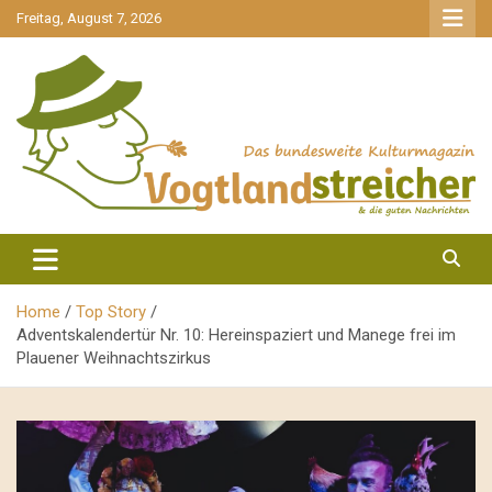
gehe
Freitag, August 7, 2026
zum
Inhalt
aktuell & mittendrin
Vogtlandstreicher
Home
Top Story
Adventskalendertür Nr. 10: Hereinspaziert und Manege frei im
Plauener Weihnachtszirkus