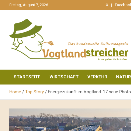
gehe
Freitag, August 7, 2026
X
Faceboo
zum
Inhalt
aktuell & mittendrin
Vogtlandstreicher
STARTSEITE
WIRTSCHAFT
VERKEHR
NATUR
Home
Top Story
Energiezukunft im Vogtland: 17 neue Photo