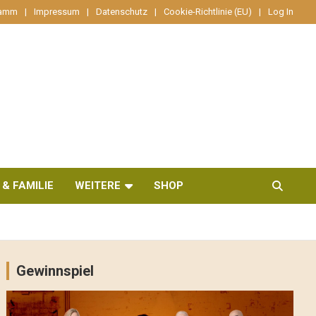
ramm
Impressum
Datenschutz
Cookie-Richtlinie (EU)
Log In
 & FAMILIE
WEITERE
SHOP
Gewinnspiel