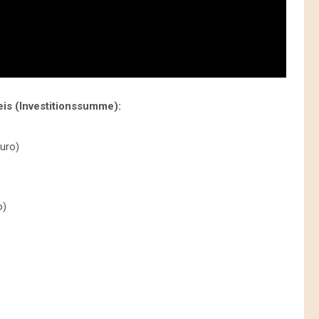
eis (Investitionssumme):
uro)
o)