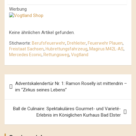
Werbung
Keine ähnlichen Artikel gefunden.
Stichworte:
Berufsfeuerwehr
,
Drehleiter
,
Feuerwehr Plauen
,
Freistaat Sachsen
,
Hubrettungsfahrzeug
,
Magirus M42L-AS
,
Mercedes Econic
,
Rettungsweg
,
Vogtland
Beitrags-
Adventskalendertür Nr. 1: Ramon Roselly ist mittendrin –
Navigation
im “Zirkus seines Lebens”
Ball de Culinaire: Spektakuläres Gourmet- und Varieté-
Erlebnis im Königlichen Kurhaus Bad Elster