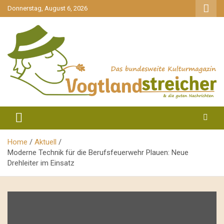
gehe
Donnerstag, August 6, 2026
zum
Inhalt
aktuell & mittendrin
Vogtlandstreicher
Home
Aktuell
Moderne Technik für die Berufsfeuerwehr Plauen: Neue
Drehleiter im Einsatz