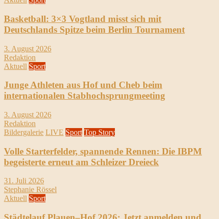
Basketball: 3×3 Vogtland misst sich mit
Deutschlands Spitze beim Berlin Tournament
3. August 2026
Redaktion
Aktuell
Sport
Junge Athleten aus Hof und Cheb beim
internationalen Stabhochsprungmeeting
3. August 2026
Redaktion
Bildergalerie
LIVE
Sport
Top Story
Volle Starterfelder, spannende Rennen: Die IBPM
begeisterte erneut am Schleizer Dreieck
31. Juli 2026
Stephanie Rössel
Aktuell
Sport
Städtelauf Plauen–Hof 2026: Jetzt anmelden und