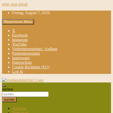
gehe zum Inhalt
Freitag, August 7, 2026
Responsives Menu
X
Facebook
Instagram
YouTube
Verbreitungsgebiet / Auflage
Partnerprogramm
Impressum
Datenschutz
Cookie-Richtlinie (EU)
Log In
aktuell & mittendrin
suchen
Vogtlandstreicher
suchen
Startseite
Wirtschaft