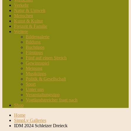
Verkehr
Natur & Umwelt
Menschen
Kunst & Kultur
Freizeit & Familie
Weitere
Bildergalerie
Bildung
Buchtipps
Filmtipps
Fünf auf einen Streich
Gewinnspiel
Meinung
Musiktipps
Politik & Gesellschaft
Sport
Unter uns
Veranstaltungstipp
Vogtlandstreicher fragt nach
Shop
Home
SimpLy Galleries
IDM 2024 Schleizer Dreieck