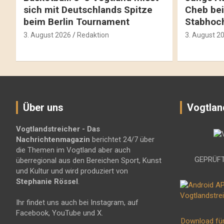
sich mit Deutschlands Spitze
Cheb bei
beim Berlin Tournament
Stabhoc
3. August 2026
Redaktion
3. August 2
Über uns
Vogtlan
Vogtlandstreicher
- Das
Nachrichtenmagazin
berichtet 24/7 über
die Themen im Vogtland aber auch
GEPRÜFT
überregional aus den Bereichen Sport, Kunst
und Kultur und wird produziert von
Stephanie Rössel
.
Ihr findet uns auch bei Instagram, auf
Facebook, YouTube und X.
Download fü