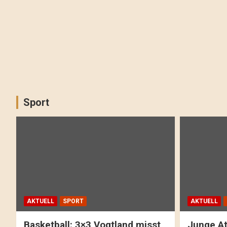
Sport
AKTUELL
SPORT
AKTUELL
Basketball: 3×3 Vogtland misst
Junge At