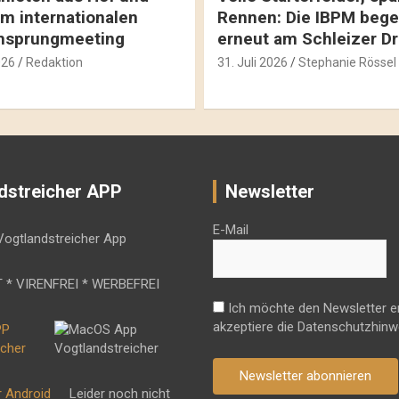
m internationalen
Rennen: Die IBPM bege
hsprungmeeting
erneut am Schleizer D
026
Redaktion
31. Juli 2026
Stephanie Rössel
dstreicher APP
Newsletter
E-Mail
 * VIRENFREI * WERBEFREI
Ich möchte den Newsletter e
akzeptiere die Datenschutzhinw
Newsletter abonnieren
r Android
Leider noch nicht