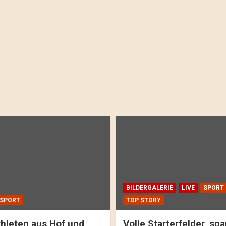
BILDERGALERIE
LIVE
SPORT
SPORT
TOP STORY
hleten aus Hof und
Volle Starterfelder, s