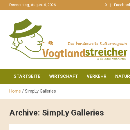
gehe
Donnerstag, August 6, 2026
X
Faceboo
zum
Inhalt
aktuell & mittendrin
Vogtlandstreicher
STARTSEITE
WIRTSCHAFT
VERKEHR
NATUR
Home
SimpLy Galleries
Archive:
SimpLy Galleries