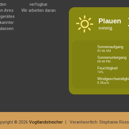
 den
verfügbar.
en ihres
Wir arbeiten daran.
dgerätes
Plauen
kannter
sonnig
ulassen.
Sonnenaufgang
05:46 AM
Sonnenuntergang
08:48 PM
Feuchtigkeit
74%
Windgeschwindigke
8.3Km/h
pyright © 2026
Vogtlandstreicher
Verantwortlich: Stephanie Röss