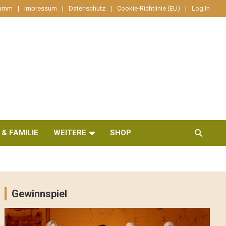
ramm
Impressum
Datenschutz
Cookie-Richtlinie (EU)
Log In
 & FAMILIE
WEITERE
SHOP
Gewinnspiel