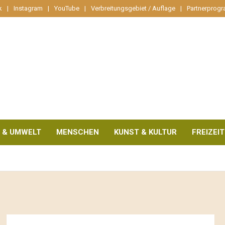
k
Instagram
YouTube
Verbreitungsgebiet / Auflage
Partnerprog
 & UMWELT
MENSCHEN
KUNST & KULTUR
FREIZEIT