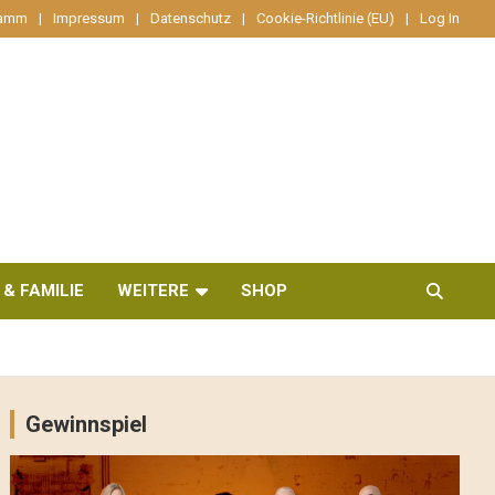
ramm
Impressum
Datenschutz
Cookie-Richtlinie (EU)
Log In
 & FAMILIE
WEITERE
SHOP
Gewinnspiel