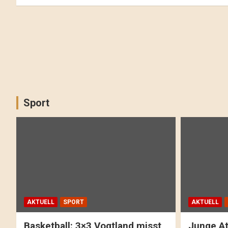
Sport
AKTUELL
SPORT
AKTUELL
Basketball: 3×3 Vogtland misst
Junge At