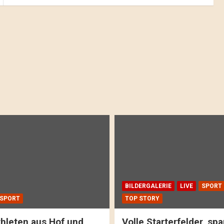
BILDERGALERIE
LIVE
SPORT
SPORT
TOP STORY
hleten aus Hof und
Volle Starterfelder, s