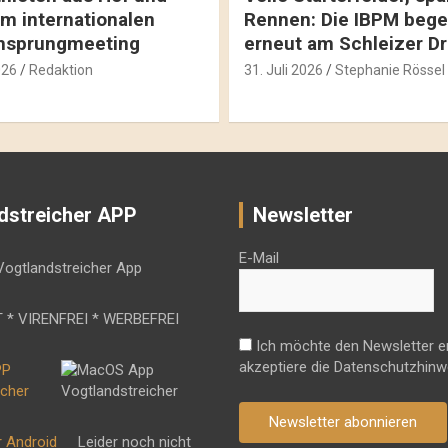
m internationalen
Rennen: Die IBPM bege
hsprungmeeting
erneut am Schleizer D
026
Redaktion
31. Juli 2026
Stephanie Rössel
dstreicher APP
Newsletter
E-Mail
 * VIRENFREI * WERBEFREI
Ich möchte den Newsletter e
akzeptiere die Datenschutzhinw
Newsletter abonnieren
r Android
Leider noch nicht