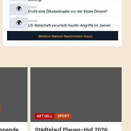
AKTUELL
SPORT
pannende
Städtelauf Plauen–Hof 2026: