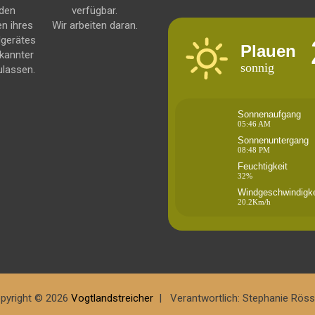
 den
verfügbar.
en ihres
Wir arbeiten daran.
dgerätes
Plauen
kannter
sonnig
ulassen.
Sonnenaufgang
05:46 AM
Sonnenuntergang
08:48 PM
Feuchtigkeit
32%
Windgeschwindigke
20.2Km/h
pyright © 2026
Vogtlandstreicher
Verantwortlich: Stephanie Röss