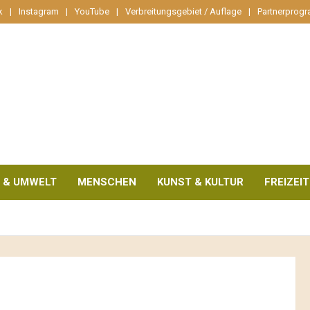
k
Instagram
YouTube
Verbreitungsgebiet / Auflage
Partnerprog
 & UMWELT
MENSCHEN
KUNST & KULTUR
FREIZEIT