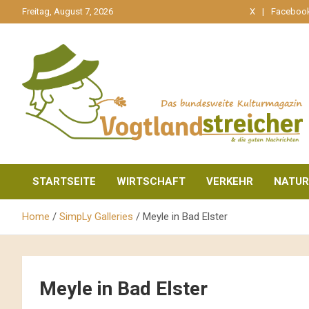
gehe
Freitag, August 7, 2026
X
Faceboo
zum
Inhalt
aktuell & mittendrin
Vogtlandstreicher
STARTSEITE
WIRTSCHAFT
VERKEHR
NATUR
Home
SimpLy Galleries
Meyle in Bad Elster
Meyle in Bad Elster