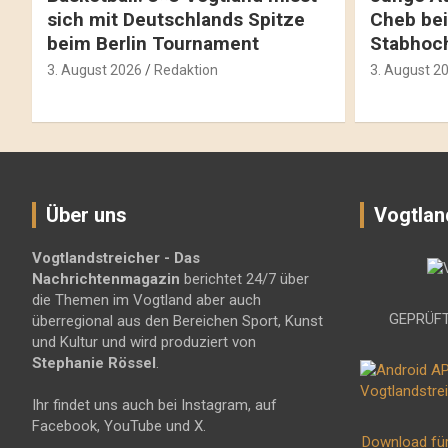
sich mit Deutschlands Spitze
Cheb bei
beim Berlin Tournament
Stabhoc
3. August 2026
Redaktion
3. August 2
Über uns
Vogtlan
Vogtlandstreicher
- Das
Nachrichtenmagazin
berichtet 24/7 über
die Themen im Vogtland aber auch
GEPRÜFT
überregional aus den Bereichen Sport, Kunst
und Kultur und wird produziert von
Stephanie Rössel
.
Ihr findet uns auch bei Instagram, auf
Facebook, YouTube und X.
Download fü