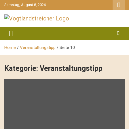
gehe
Samstag, August 8, 2026
zum
Inhalt
aktuell & mittendrin
Vogtlandstreicher
Home
Veranstaltungstipp
Seite 10
Kategorie:
Veranstaltungstipp