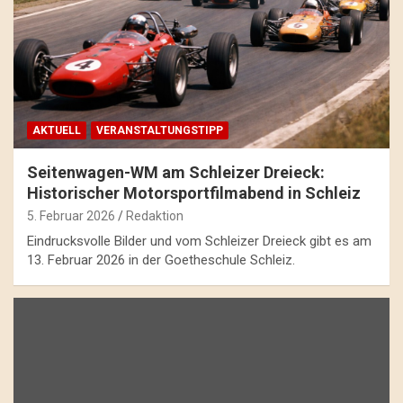
AKTUELL
VERANSTALTUNGSTIPP
Seitenwagen-WM am Schleizer Dreieck:
Historischer Motorsportfilmabend in Schleiz
5. Februar 2026
Redaktion
Eindrucksvolle Bilder und vom Schleizer Dreieck gibt es am
13. Februar 2026 in der Goetheschule Schleiz.