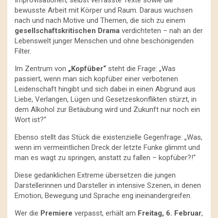
Improvisationen, selbst verfasste Texte sowie die
bewusste Arbeit mit Körper und Raum. Daraus wuchsen
nach und nach Motive und Themen, die sich zu einem
gesellschaftskritischen Drama
verdichteten – nah an der
Lebenswelt junger Menschen und ohne beschönigenden
Filter.
Im Zentrum von
„Kopfüber“
steht die Frage: „Was
passiert, wenn man sich kopfüber einer verbotenen
Leidenschaft hingibt und sich dabei in einen Abgrund aus
Liebe, Verlangen, Lügen und Gesetzeskonflikten stürzt, in
dem Alkohol zur Betäubung wird und Zukunft nur noch ein
Wort ist?“
Ebenso stellt das Stück die existenzielle Gegenfrage: „Was,
wenn im vermeintlichen Dreck der letzte Funke glimmt und
man es wagt zu springen, anstatt zu fallen – kopfüber?!“
Diese gedanklichen Extreme übersetzen die jungen
Darstellerinnen und Darsteller in intensive Szenen, in denen
Emotion, Bewegung und Sprache eng ineinandergreifen.
Wer die
Premiere
verpasst, erhält am
Freitag, 6. Februar
,