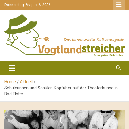
gehe
Donnerstag, August 6, 2026
zum
Inhalt
aktuell & mittendrin
Vogtlandstreicher
Home
Aktuell
Schülerinnen und Schüler: Kopfüber auf der Theaterbühne in
Bad Elster