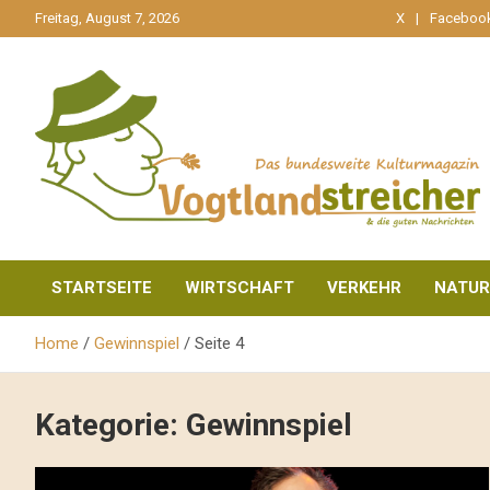
gehe
Freitag, August 7, 2026
X
Faceboo
zum
Inhalt
aktuell & mittendrin
Vogtlandstreicher
STARTSEITE
WIRTSCHAFT
VERKEHR
NATUR
Home
Gewinnspiel
Seite 4
Kategorie:
Gewinnspiel