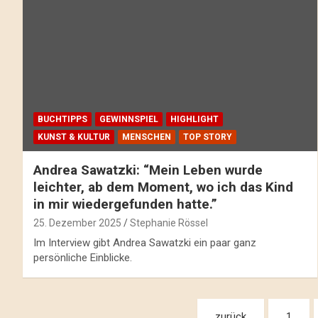
BUCHTIPPS
GEWINNSPIEL
HIGHLIGHT
KUNST & KULTUR
MENSCHEN
TOP STORY
Andrea Sawatzki: “Mein Leben wurde
leichter, ab dem Moment, wo ich das Kind
in mir wiedergefunden hatte.”
25. Dezember 2025
Stephanie Rössel
Im Interview gibt Andrea Sawatzki ein paar ganz
persönliche Einblicke.
Beitragsnavigation
zurück
1