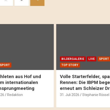
BILDERGALERIE
LIVE
SPORT
SPORT
TOP STORY
hleten aus Hof und
Volle Starterfelder, s
m internationalen
Rennen: Die IBPM bege
hsprungmeeting
erneut am Schleizer D
026
Redaktion
31. Juli 2026
Stephanie Rössel