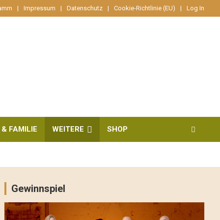
ramm
Impressum
Datenschutz
Cookie-Richtlinie (EU)
Log In
 & FAMILIE
WEITERE
SHOP
Gewinnspiel