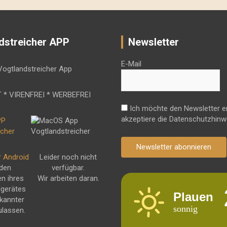
dstreicher APP
Newsletter
E-Mail
 * VIRENFREI * WERBEFREI
Ich möchte den Newsletter e
akzeptiere die Datenschutzhinw
Newsletter abonnieren
r Android
Leider noch nicht
 den
verfügbar.
en ihres
Wir arbeiten daran.
dgerätes
Plauen
kannter
sonnig
ulassen.