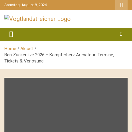
gehe
Samstag, August 8, 2026
zum
Inhalt
aktuell & mittendrin
Vogtlandstreicher
Home
Aktuell
Ben Zucker live 2026 – Kämpferherz Arenatour: Termine,
Tickets & Verlosung