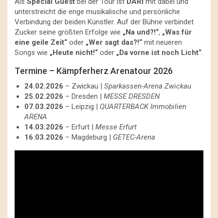
Als
Special Guest
bei der Tour ist
DARI
mit dabei und
unterstreicht die enge musikalische und persönliche
Verbindung der beiden Künstler. Auf der Bühne verbindet
Zucker seine größten Erfolge wie
„Na und?!“
,
„Was für
eine geile Zeit“
oder
„Wer sagt das?!“
mit neueren
Songs wie
„Heute nicht!“
oder
„Da vorne ist noch Licht“
.
Termine – Kämpferherz Arenatour 2026
24.02.2026
– Zwickau |
Sparkassen-Arena Zwickau
25.02.2026
– Dresden |
MESSE DRESDEN
07.03.2026
– Leipzig |
QUARTERBACK Immobilien
ARENA
14.03.2026
– Erfurt |
Messe Erfurt
16.03.2026
– Magdeburg |
GETEC-Arena