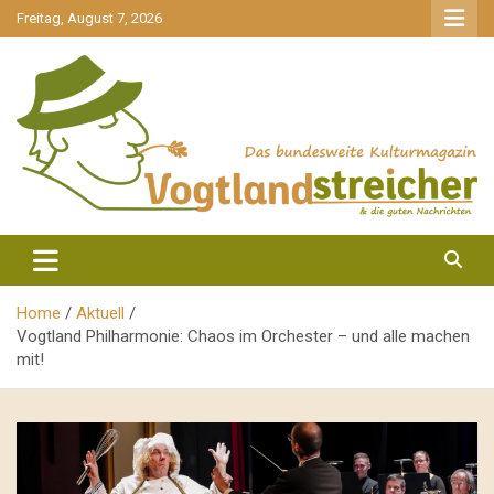
gehe
Freitag, August 7, 2026
zum
Inhalt
aktuell & mittendrin
Vogtlandstreicher
Home
Aktuell
Vogtland Philharmonie: Chaos im Orchester – und alle machen
mit!