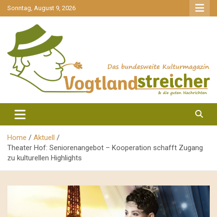
gehe
Sonntag, August 9, 2026
zum
Inhalt
aktuell & mittendrin
Vogtlandstreicher
Home
Aktuell
Theater Hof: Seniorenangebot – Kooperation schafft Zugang
zu kulturellen Highlights