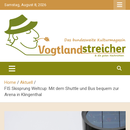
gehe
Samstag, August 8, 2026
zum
Inhalt
aktuell & mittendrin
Vogtlandstreicher
Home
Aktuell
FIS Skisprung Weltcup: Mit dem Shuttle und Bus bequem zur
Arena in Klingenthal