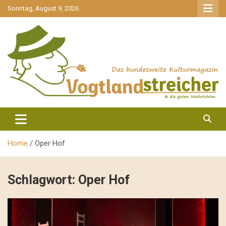
gehe
Sonntag, August 9, 2026
zum
Inhalt
aktuell & mittendrin
Vogtlandstreicher
Home
Oper Hof
Schlagwort:
Oper Hof