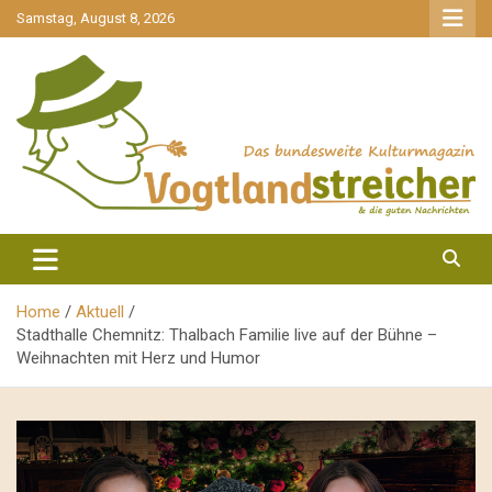
gehe
Samstag, August 8, 2026
zum
Inhalt
aktuell & mittendrin
Vogtlandstreicher
Home
Aktuell
Stadthalle Chemnitz: Thalbach Familie live auf der Bühne –
Weihnachten mit Herz und Humor