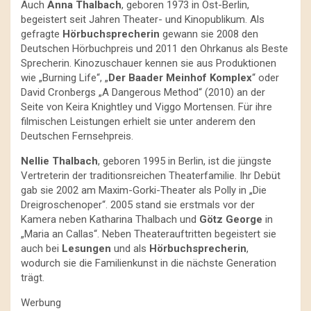
Auch
Anna Thalbach
, geboren 1973 in Ost-Berlin,
begeistert seit Jahren Theater- und Kinopublikum. Als
gefragte
Hörbuchsprecherin
gewann sie 2008 den
Deutschen Hörbuchpreis und 2011 den Ohrkanus als Beste
Sprecherin. Kinozuschauer kennen sie aus Produktionen
wie „Burning Life“, „
Der Baader Meinhof Komplex
“ oder
David Cronbergs „A Dangerous Method“ (2010) an der
Seite von Keira Knightley und Viggo Mortensen. Für ihre
filmischen Leistungen erhielt sie unter anderem den
Deutschen Fernsehpreis.
Nellie Thalbach
, geboren 1995 in Berlin, ist die jüngste
Vertreterin der traditionsreichen Theaterfamilie. Ihr Debüt
gab sie 2002 am Maxim-Gorki-Theater als Polly in „Die
Dreigroschenoper“. 2005 stand sie erstmals vor der
Kamera neben Katharina Thalbach und
Götz George
in
„Maria an Callas“. Neben Theaterauftritten begeistert sie
auch bei
Lesungen
und als
Hörbuchsprecherin
,
wodurch sie die Familienkunst in die nächste Generation
trägt.
Werbung