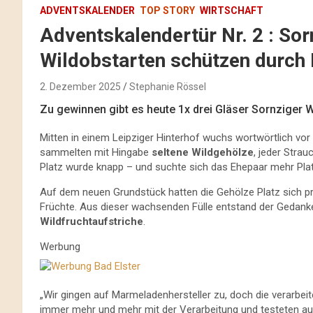
ADVENTSKALENDER
TOP STORY
WIRTSCHAFT
Adventskalendertür Nr. 2 : Sor
Wildobstarten schützen durch
2. Dezember 2025
Stephanie Rössel
Zu gewinnen gibt es heute 1x drei Gläser Sornziger W
Mitten in einem Leipziger Hinterhof wuchs wortwörtlich vor 
sammelten mit Hingabe
seltene Wildgehölze
, jeder Stra
Platz wurde knapp – und suchte sich das Ehepaar mehr Platz
Auf dem neuen Grundstück hatten die Gehölze Platz sich prä
Früchte. Aus dieser wachsenden Fülle entstand der Gedan
Wildfruchtaufstriche
.
Werbung
„Wir gingen auf Marmeladenhersteller zu, doch die verarbei
immer mehr und mehr mit der Verarbeitung und testeten aus“