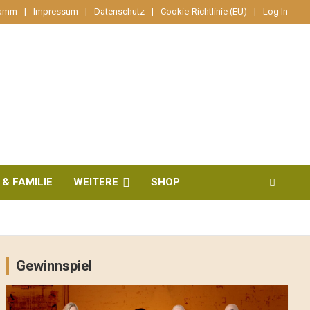
ramm
Impressum
Datenschutz
Cookie-Richtlinie (EU)
Log In
 & FAMILIE
WEITERE
SHOP
Gewinnspiel