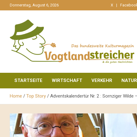
gehe
Donnerstag, August 6, 2026
X
Faceboo
zum
Inhalt
aktuell & mittendrin
Vogtlandstreicher
STARTSEITE
WIRTSCHAFT
VERKEHR
NATUR
Home
Top Story
Adventskalendertür Nr. 2 : Sornziger Wilde