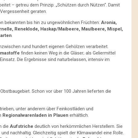
rbeitet – getreu dem Prinzip: „Schützen durch Nützen“. Damit
n Vergessenheit geraten.
n bekannten bis hin zu ungewöhnlichen Früchten:
Aronia,
ornelle, Reneklode, Haskap/Maibeere, Maulbeere, Mispel,
arten
.
inzwischen rund hundert eigenen Gehölzen verarbeitet.
omastoffe
finden keinen Weg in die Gläser; als Geliermittel
insatz. Die Ergebnisse sind naturbelassen, intensiv im
 Obstbaugebiet. Schon vor über 100 Jahren lieferten die
trieben, unter anderem über Feinkostläden und
im
Regionalwarenladen in Plauen
erhältlich.
h die
Aufstriche
deutlich von herkömmlichen Herstellern. Sie
und nachhaltig. Gleichzeitig spielt der Klimawandel eine Rolle.