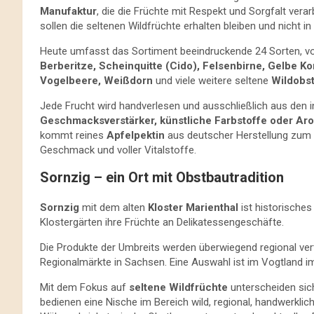
Manufaktur
, die die Früchte mit Respekt und Sorgfalt vera
sollen die seltenen Wildfrüchte erhalten bleiben und nicht i
Heute umfasst das Sortiment beeindruckende 24 Sorten, vo
Berberitze, Scheinquitte (Cido), Felsenbirne, Gelbe K
Vogelbeere, Weißdorn
und viele weitere seltene
Wildobst
Jede Frucht wird handverlesen und ausschließlich aus den 
Geschmacksverstärker, künstliche Farbstoffe oder Ar
kommt reines
Apfelpektin
aus deutscher Herstellung zum E
Geschmack und voller Vitalstoffe.
Sornzig – ein Ort mit Obstbautradition
Sornzig
mit dem alten
Kloster Marienthal
ist historisches
Klostergärten ihre Früchte an Delikatessengeschäfte.
Die Produkte der Umbreits werden überwiegend regional ver
Regionalmärkte in Sachsen. Eine Auswahl ist im Vogtland 
Mit dem Fokus auf
seltene Wildfrüchte
unterscheiden sic
bedienen eine Nische im Bereich wild, regional, handwerklich 