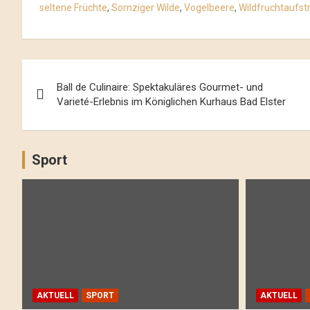
seltene Früchte
,
Sornziger Wilde
,
Vogelbeere
,
Wildfruchtaufst
Beitrags-
Ball de Culinaire: Spektakuläres Gourmet- und
Navigation
Varieté-Erlebnis im Königlichen Kurhaus Bad Elster
Sport
AKTUELL
SPORT
AKTUELL