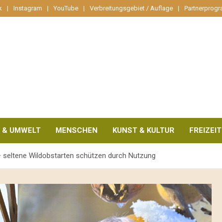
k
Instagram
YouTube
Verbreitungsgebiet / Auflage
Partnerprog
 & UMWELT
MENSCHEN
KUNST & KULTUR
FREIZEIT
 – seltene Wildobstarten schützen durch Nutzung