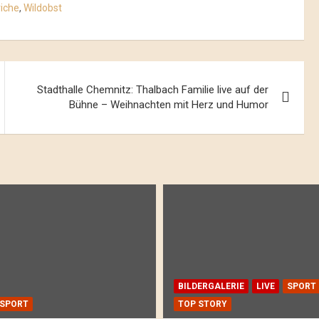
riche
,
Wildobst
Stadthalle Chemnitz: Thalbach Familie live auf der
Bühne – Weihnachten mit Herz und Humor
BILDERGALERIE
LIVE
SPORT
SPORT
TOP STORY