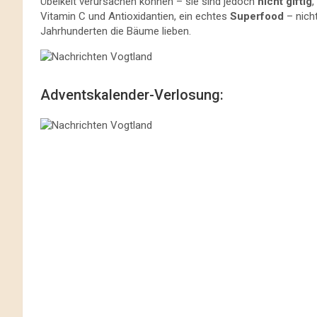
Übelkeit verursachen können – sie sind jedoch
nicht giftig
,
Vitamin C und Antioxidantien, ein echtes
Superfood
– nicht
Jahrhunderten die Bäume lieben.
Adventskalender-Verlosung: