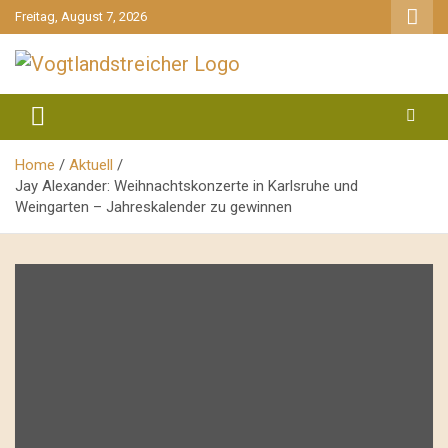
gehe
Freitag, August 7, 2026
zum
Inhalt
aktuell & mittendrin
Vogtlandstreicher
Home
Aktuell
Jay Alexander: Weihnachtskonzerte in Karlsruhe und
Weingarten – Jahreskalender zu gewinnen