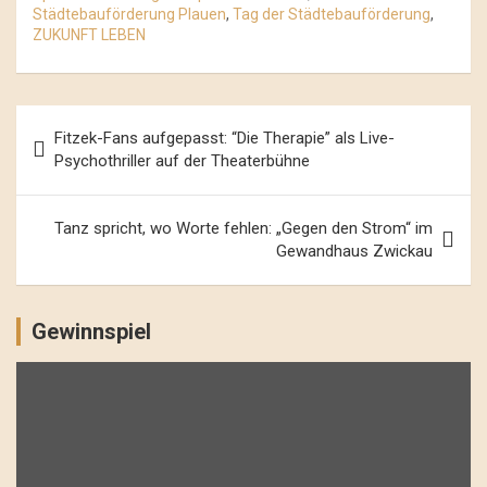
Städtebauförderung Plauen
,
Tag der Städtebauförderung
,
ZUKUNFT LEBEN
Beitrags-
Fitzek-Fans aufgepasst: “Die Therapie” als Live-
Navigation
Psychothriller auf der Theaterbühne
Tanz spricht, wo Worte fehlen: „Gegen den Strom“ im
Gewandhaus Zwickau
Gewinnspiel