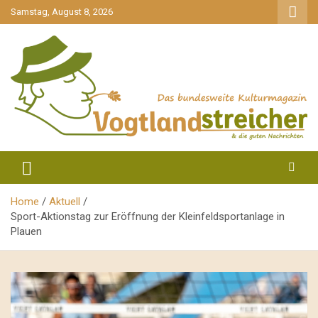
gehe
Samstag, August 8, 2026
zum
Inhalt
aktuell & mittendrin
Vogtlandstreicher
Home
Aktuell
Sport-Aktionstag zur Eröffnung der Kleinfeldsportanlage in
Plauen