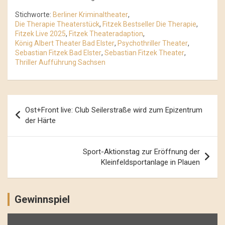
Stichworte:
Berliner Kriminaltheater
,
Die Therapie Theaterstück
,
Fitzek Bestseller Die Therapie
,
Fitzek Live 2025
,
Fitzek Theateradaption
,
König Albert Theater Bad Elster
,
Psychothriller Theater
,
Sebastian Fitzek Bad Elster
,
Sebastian Fitzek Theater
,
Thriller Aufführung Sachsen
Beitrags-
Ost+Front live: Club Seilerstraße wird zum Epizentrum
Navigation
der Härte
Sport-Aktionstag zur Eröffnung der
Kleinfeldsportanlage in Plauen
Gewinnspiel