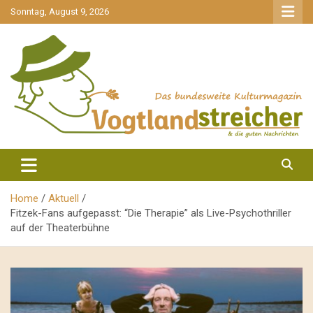
gehe
Sonntag, August 9, 2026
zum
Inhalt
aktuell & mittendrin
Vogtlandstreicher
Home
Aktuell
Fitzek-Fans aufgepasst: “Die Therapie” als Live-Psychothriller
auf der Theaterbühne