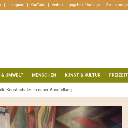
k
Instagram
YouTube
Verbreitungsgebiet / Auflage
Partnerprog
 & UMWELT
MENSCHEN
KUNST & KULTUR
FREIZEIT
lte Kunstschätze in neuer Ausstellung