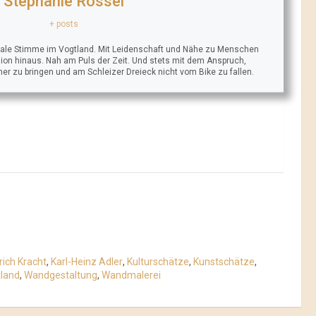
Stephanie Rössel
+ posts
trale Stimme im Vogtland. Mit Leidenschaft und Nähe zu Menschen
ion hinaus. Nah am Puls der Zeit. Und stets mit dem Anspruch,
äher zu bringen und am Schleizer Dreieck nicht vom Bike zu fallen.
rich Kracht
,
Karl-Heinz Adler
,
Kulturschätze
,
Kunstschätze
,
land
,
Wandgestaltung
,
Wandmalerei