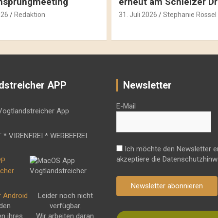
hsprungmeeting
erneut am Schleizer D
026
Redaktion
31. Juli 2026
Stephanie Rössel
dstreicher APP
Newsletter
E-Mail
 * VIRENFREI * WERBEFREI
Ich möchte den Newsletter e
akzeptiere die Datenschutzhinw
Newsletter abonnieren
r Android
Leider noch nicht
 den
verfügbar.
en ihres
Wir arbeiten daran.