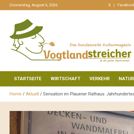
gehe
Donnerstag, August 6, 2026
X
Faceboo
zum
Inhalt
aktuell & mittendrin
Vogtlandstreicher
STARTSEITE
WIRTSCHAFT
VERKEHR
NATUR
Home
Aktuell
Sensation im Plauener Rathaus: Jahrhundertea