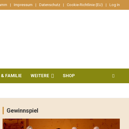
ramm
Impressum
Datenschutz
Cookie-Richtlinie (EU)
Log In
 & FAMILIE
WEITERE
SHOP
Gewinnspiel