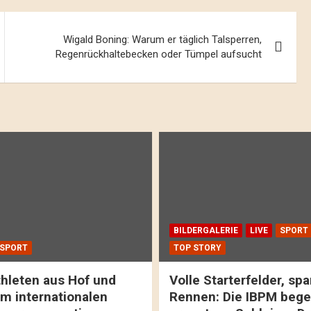
Wigald Boning: Warum er täglich Talsperren,
Regenrückhaltebecken oder Tümpel aufsucht
BILDERGALERIE
LIVE
SPORT
SPORT
TOP STORY
hleten aus Hof und
Volle Starterfelder, s
m internationalen
Rennen: Die IBPM bege