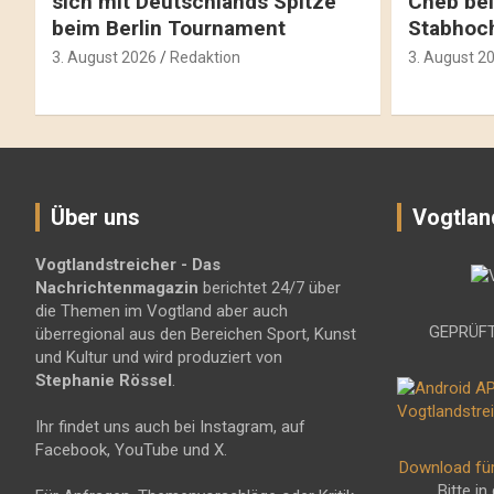
sich mit Deutschlands Spitze
Cheb bei
beim Berlin Tournament
Stabhoc
3. August 2026
Redaktion
3. August 2
Über uns
Vogtlan
Vogtlandstreicher
- Das
Nachrichtenmagazin
berichtet 24/7 über
die Themen im Vogtland aber auch
GEPRÜFT
überregional aus den Bereichen Sport, Kunst
und Kultur und wird produziert von
Stephanie Rössel
.
Ihr findet uns auch bei Instagram, auf
Facebook, YouTube und X.
Download fü
Bitte in