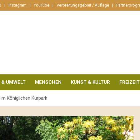
k
Instagram
YouTube
Verbreitungsgebiet / Auflage
Partnerprog
 & UMWELT
MENSCHEN
KUNST & KULTUR
FREIZEIT
 im Königlichen Kurpark