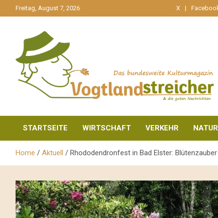
gehe
Freitag, August 7, 2026
X
Faceboo
zum
Inhalt
aktuell & mittendrin
Vogtlandstreicher
STARTSEITE
WIRTSCHAFT
VERKEHR
NATUR
Home
Aktuell
Rhododendronfest in Bad Elster: Blütenzauber