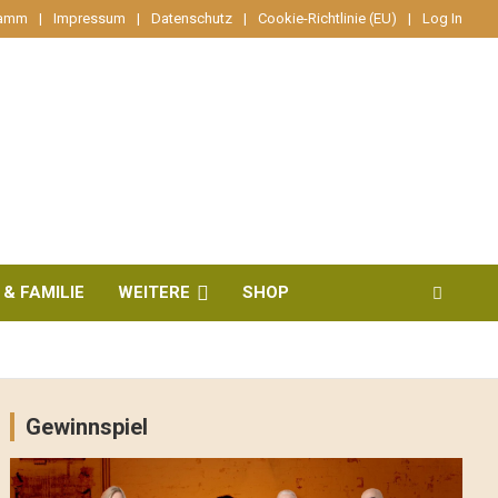
ramm
Impressum
Datenschutz
Cookie-Richtlinie (EU)
Log In
 & FAMILIE
WEITERE
SHOP
Gewinnspiel