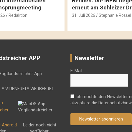
m internationalen
Rennen: Die IBPM bege
hsprungmeeting
erneut am Schleizer D
026
Redaktion
31. Juli 2026
Stephanie Rössel
dstreicher APP
Newsletter
E-Mail
 * VIRENFREI * WERBEFREI
Ich möchte den Newsletter e
akzeptiere die Datenschutzhinw
Newsletter abonnieren
r Android
Leider noch nicht
 den
verfügbar.