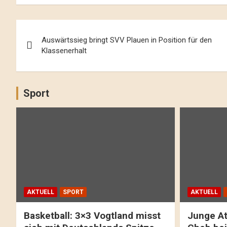
Beitrags-
Auswärtssieg bringt SVV Plauen in Position für den
Navigation
Klassenerhalt
Sport
AKTUELL
SPORT
AKTUELL
Basketball: 3×3 Vogtland misst
Junge At