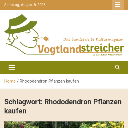
gehe
Samstag, August 8, 2026
zum
Inhalt
aktuell & mittendrin
Vogtlandstreicher
Home
Rhododendron Pflanzen kaufen
Schlagwort:
Rhododendron Pflanzen
kaufen