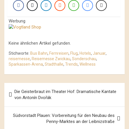
Werbung
Keine ähnlichen Artikel gefunden.
Stichworte:
Bus Bahn
,
Fernreisen
,
Flug
,
Hotels
,
Januar
,
reisemesse
,
Reisemesse Zwickau
,
Sonderschau
,
Sparkassen-Arena
,
Stadthalle
,
Trends
,
Wellness
Beitrags-
Die Geisterbraut im Theater Hof: Dramatische Kantate
Navigation
von Antonín Dvořák
Südvorstadt Plauen: Vorbereitung für den Neubau des
Penny-Marktes an der Leibnizstraße