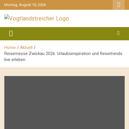
gehe
Montag, August 10, 2026
zum
Inhalt
aktuell & mittendrin
Vogtlandstreicher
Home
Aktuell
Reisemesse Zwickau 2026: Urlaubsinspiration und Reisetrends
live erleben